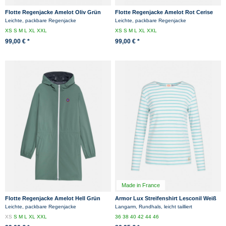
Flotte Regenjacke Amelot Oliv Grün
Flotte Regenjacke Amelot Rot Cerise
Kaki Parka
Weinrot Parka
Leichte, packbare Regenjacke
Leichte, packbare Regenjacke
XS
S
M
L
XL
XXL
XS
S
M
L
XL
XXL
99,00 € *
99,00 € *
Made in France
Flotte Regenjacke Amelot Hell Grün
Armor Lux Streifenshirt Lesconil Weiß
Vert Parka
Türkis Gestreift Damen Mariniere
Leichte, packbare Regenjacke
Langarm, Rundhals, leicht tailliert
XS
S
M
L
XL
XXL
36
38
40
42
44
46