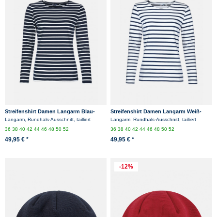
Streifenshirt Damen Langarm Blau-
Streifenshirt Damen Langarm Weiß-
Weiß Gestreift Ringelshirt
Blau Gestreift Ringelshirt
Langarm, Rundhals-Ausschnitt, tailliert
Langarm, Rundhals-Ausschnitt, tailliert
36
38
40
42
44
46
48
50
52
36
38
40
42
44
46
48
50
52
49,95 € *
49,95 € *
-12%