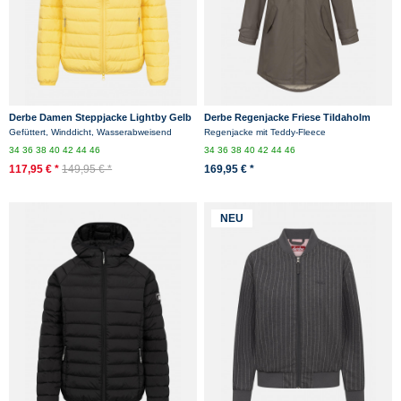
Derbe Damen Steppjacke Lightby Gelb
Derbe Regenjacke Friese Tildaholm
Übergangsjacke
Damen Braun Gefüttert
Gefüttert, Winddicht, Wasserabweisend
Regenjacke mit Teddy-Fleece
34
36
38
40
42
44
46
34
36
38
40
42
44
46
117,95 € *
149,95 € *
169,95 € *
NEU