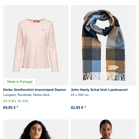
Made in Portugal
Derbe Streifenshirt Interstriped Damen
John Hanly Schal Irish Lambswool
Weiß Rosa Langarmshirt GOTS
Hellblau Braun Beige Check
Langarm, Rundhals, Derbe-Stick
24 x 200 cm
Organic
XS
S
M
L
XL
XXL
69,95 € *
42,95 € *