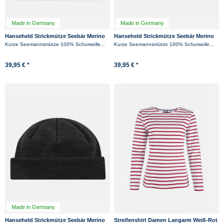
Made in Germany
Made in Germany
Hanseheld Strickmütze Seebär Merino
Hanseheld Strickmütze Seebär Merino
Dockermütze kurz flach - Grau
Dockermütze kurz flach - Schwarz
Kurze Seemannsmütze 100% Schurwolle...
Kurze Seemannsmütze 100% Schurwolle...
39,95 € *
39,95 € *
Made in Germany
Hanseheld Strickmütze Seebär Merino
Streifenshirt Damen Langarm Weiß-Rot