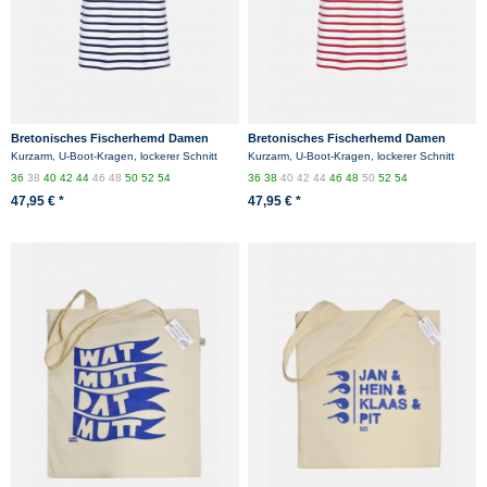
Bretonisches Fischerhemd Damen
Bretonisches Fischerhemd Damen
Kurzarm - weiss/blaugestreift
Kurzarm - weiß/rotgestreift
Kurzarm, U-Boot-Kragen, lockerer Schnitt
Kurzarm, U-Boot-Kragen, lockerer Schnitt
36
38
40
42
44
46
48
50
52
54
36
38
40
42
44
46
48
50
52
54
47,95 € *
47,95 € *