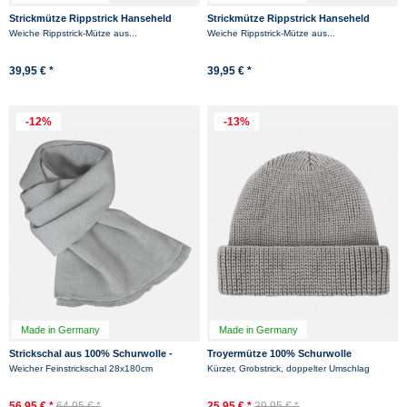
Strickmütze Rippstrick Hanseheld
Strickmütze Rippstrick Hanseheld
100% Schurwolle (Merino) - Anthrazit
100% Schurwolle (Merino) - Rot
Weiche Rippstrick-Mütze aus...
Weiche Rippstrick-Mütze aus...
39,95 € *
39,95 € *
-12%
-13%
Made in Germany
Made in Germany
Strickschal aus 100% Schurwolle -
Troyermütze 100% Schurwolle
Merino - Grau
Hanseheld - Strickmütze aus Wolle -
Weicher Feinstrickschal 28x180cm
Kürzer, Grobstrick, doppelter Umschlag
Grau
56,95 € *
64,95 € *
25,95 € *
29,95 € *