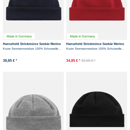
Made in Germany
Made in Germany
Hanseheld Strickmütze Seebär Merino
Hanseheld Strickmütze Seebär Merino
Dockermütze kurz flach - Dunkelblau
Dockermütze kurz flach - Rot
Kurze Seemannsmütze 100% Schurwolle...
Kurze Seemannsmütze 100% Schurwolle...
39,95 € *
34,95 € *
39,95 € *