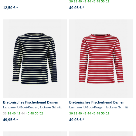
weiss/blaugestreift
36
38
40
42
44
46
48
50
52
12,50 € *
49,95 € *
Bretonisches Fischerhemd Damen
Bretonisches Fischerhemd Damen
Langarm - Streifenshirt -
Langarm - Streifenshirt -
Langarm, U-Boot-Kragen, lockerer Schnitt
Langarm, U-Boot-Kragen, lockerer Schnitt
blau/ecrugestreift
rot/weissgestreift
36
38
40
42
44
46
48
50
52
36
38
40
42
44
46
48
50
52
49,95 € *
49,95 € *