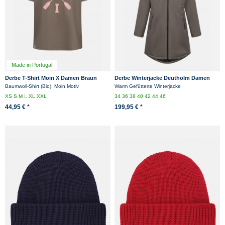
Made in Portugal
Derbe T-Shirt Moin X Damen Braun
Derbe Winterjacke Deutholm Damen
Rosa GOTS Organic
Braun Warm Gefüttert
Baumwoll-Shirt (Bio), Moin Motiv
Warm Gefütterte Winterjacke
XS
S
M
L
XL
XXL
34
36
38
40
42
44
46
44,95 € *
199,95 € *