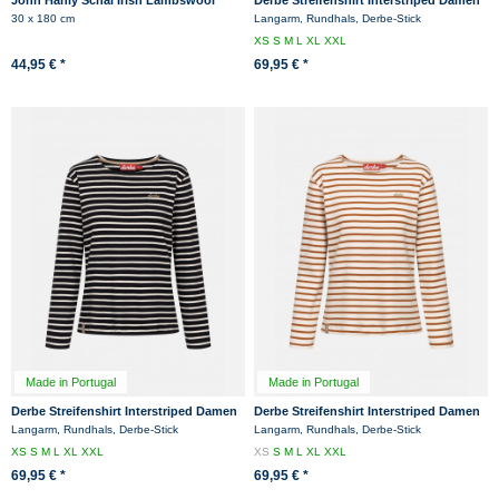
Blau Rot Grün Kariert Tartan
Weiß Blau Langarmshirt GOTS Organic
30 x 180 cm
Langarm, Rundhals, Derbe-Stick
XS
S
M
L
XL
XXL
44,95 € *
69,95 € *
Made in Portugal
Made in Portugal
Derbe Streifenshirt Interstriped Damen
Derbe Streifenshirt Interstriped Damen
Schwarz Weiß Langarmshirt GOTS
Weiß Beige Langarmshirt GOTS
Langarm, Rundhals, Derbe-Stick
Langarm, Rundhals, Derbe-Stick
Organic
Organic
XS
S
M
L
XL
XXL
XS
S
M
L
XL
XXL
69,95 € *
69,95 € *