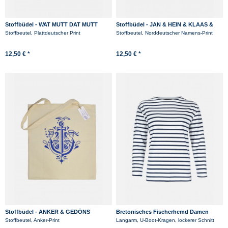
Stoffbüdel - WAT MUTT DAT MUTT
Stoffbüdel - JAN & HEIN & KLAAS &
PIT
Stoffbeutel, Plattdeutscher Print
Stoffbeutel, Norddeutscher Namens-Print
12,50 € *
12,50 € *
Stoffbüdel - ANKER & GEDÖNS
Bretonisches Fischerhemd Damen
Langarm - Streifenshirt -
Stoffbeutel, Anker-Print
Langarm, U-Boot-Kragen, lockerer Schnitt