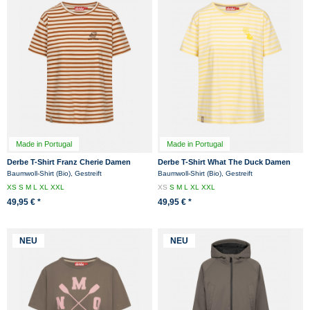
Made in Portugal
Made in Portugal
Derbe T-Shirt Franz Cherie Damen
Derbe T-Shirt What The Duck Damen
Beige Braun Streifenshirt GOTS
Gelb Streifenshirt GOTS Organic
Baumwoll-Shirt (Bio), Gestreift
Baumwoll-Shirt (Bio), Gestreift
Organic
XS
S
M
L
XL
XXL
XS
S
M
L
XL
XXL
49,95 € *
49,95 € *
NEU
NEU