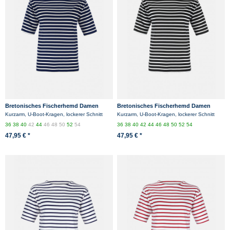
Bretonisches Fischerhemd Damen
Bretonisches Fischerhemd Damen
Kurzarm - blau/ecrugestreift
Kurzarm - blau/weissgestreift
Kurzarm, U-Boot-Kragen, lockerer Schnitt
Kurzarm, U-Boot-Kragen, lockerer Schnitt
36
38
40
42
44
46
48
50
52
54
36
38
40
42
44
46
48
50
52
54
47,95 € *
47,95 € *