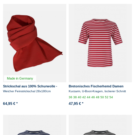
Made in Germany
Strickschal aus 100% Schurwolle -
Bretonisches Fischerhemd Damen
Merino - Rot
Kurzarm - rot/weissgestreift
Weicher Feinstrickschal 28x180cm
Kurzarm, U-Boot-Kragen, lockerer Schnitt
36
38
40
42
44
46
48
50
52
54
64,95 € *
47,95 € *