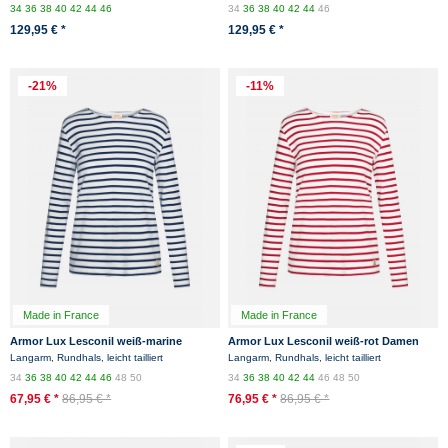
34
36
38
40
42
44
46
34
36
38
40
42
44
46
129,95 € *
129,95 € *
-21%
-11%
Made in France
Made in France
Armor Lux Lesconil weiß-marine
Armor Lux Lesconil weiß-rot Damen
Damen Streifenshirt
Streifenshirt
Langarm, Rundhals, leicht tailliert
Langarm, Rundhals, leicht tailliert
34
36
38
40
42
44
46
48
50
34
36
38
40
42
44
46
48
50
67,95 € *
86,95 € *
76,95 € *
86,95 € *