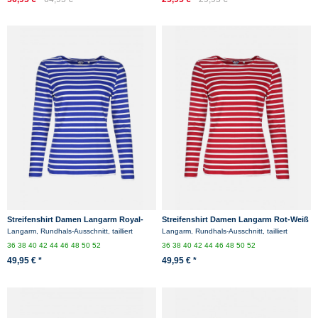
Streifenshirt Damen Langarm Royal-
Streifenshirt Damen Langarm Rot-Weiß
Weiß Gestreift Ringelshirt
gestreift Ringelshirt
Langarm, Rundhals-Ausschnitt, tailliert
Langarm, Rundhals-Ausschnitt, tailliert
36
38
40
42
44
46
48
50
52
36
38
40
42
44
46
48
50
52
49,95 € *
49,95 € *