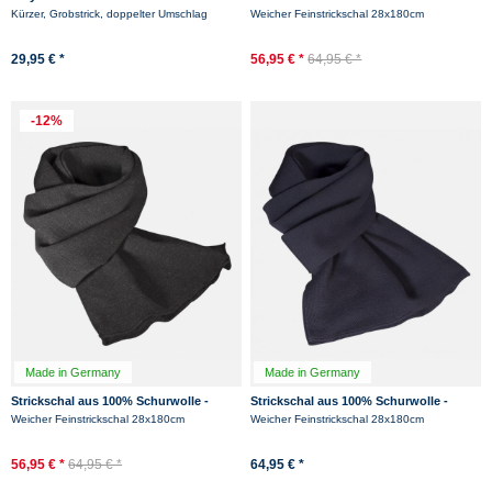
Hanseheld - Strickmütze aus Wolle -
Merino - Schwarz
Kürzer, Grobstrick, doppelter Umschlag
Weicher Feinstrickschal 28x180cm
Schwarz
29,95 € *
56,95 € *
64,95 € *
-12%
Made in Germany
Made in Germany
Strickschal aus 100% Schurwolle -
Strickschal aus 100% Schurwolle -
Merino - Anthrazit
Merino - Marine
Weicher Feinstrickschal 28x180cm
Weicher Feinstrickschal 28x180cm
56,95 € *
64,95 € *
64,95 € *