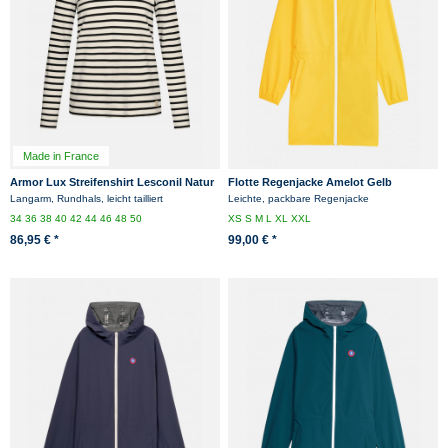
Made in France
Armor Lux Streifenshirt Lesconil Natur
Flotte Regenjacke Amelot Gelb
Dunkelblau Gestreift Damen Mariniere
Friesennerz
Langarm, Rundhals, leicht tailliert
Leichte, packbare Regenjacke
34
36
38
40
42
44
46
48
50
XS
S
M
L
XL
XXL
86,95 € *
99,00 € *