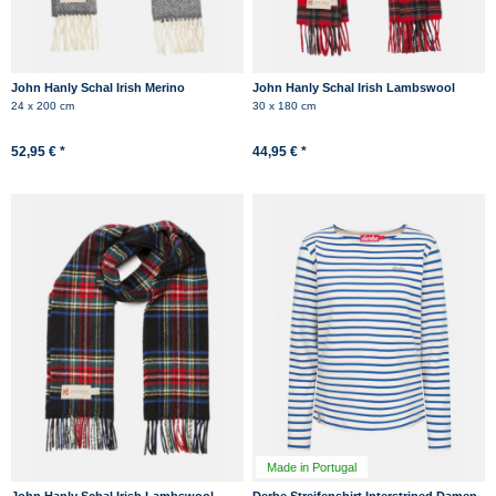
John Hanly Schal Irish Merino
John Hanly Schal Irish Lambswool
Kaschmir Grau Herringbone
Schwarz Rot Kariert Tartan
24 x 200 cm
30 x 180 cm
Schottenkaro
52,95 € *
44,95 € *
Made in Portugal
John Hanly Schal Irish Lambswool
Derbe Streifenshirt Interstriped Damen