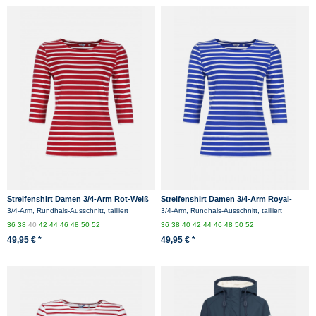
Streifenshirt Damen 3/4-Arm Rot-Weiß
Streifenshirt Damen 3/4-Arm Royal-
Gestreift Ringelshirt
Weiß Gestreift Ringelshirt
3/4-Arm, Rundhals-Ausschnitt, tailliert
3/4-Arm, Rundhals-Ausschnitt, tailliert
36
38
40
42
44
46
48
50
52
36
38
40
42
44
46
48
50
52
49,95 € *
49,95 € *