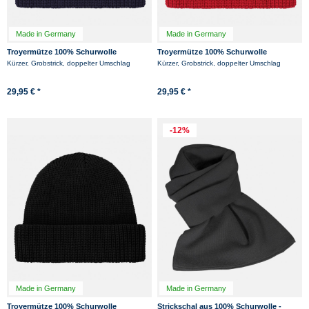
Made in Germany
Made in Germany
Troyermütze 100% Schurwolle
Troyermütze 100% Schurwolle
Hanseheld - Strickmütze aus Wolle -
Hanseheld - Strickmütze aus Wolle -
Kürzer, Grobstrick, doppelter Umschlag
Kürzer, Grobstrick, doppelter Umschlag
Marine
Rot
29,95 € *
29,95 € *
-12%
Made in Germany
Made in Germany
Troyermütze 100% Schurwolle
Strickschal aus 100% Schurwolle -