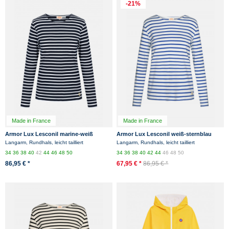
-21%
Made in France
Made in France
Armor Lux Lesconil marine-weiß
Armor Lux Lesconil weiß-sternblau
Damen Streifenshirt
Damen Streifenshirt
Langarm, Rundhals, leicht tailliert
Langarm, Rundhals, leicht tailliert
34
36
38
40
42
44
46
48
50
34
36
38
40
42
44
46
48
50
86,95 € *
67,95 € *
86,95 € *