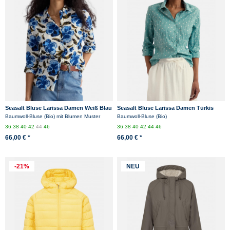
Seasalt Bluse Larissa Damen Weiß Blau
Seasalt Bluse Larissa Damen Türkis
Blumen Spring
Hellblau Punkte Spot
Baumwoll-Bluse (Bio) mit Blumen Muster
Baumwoll-Bluse (Bio)
36
38
40
42
44
46
36
38
40
42
44
46
66,00 € *
66,00 € *
-21%
NEU