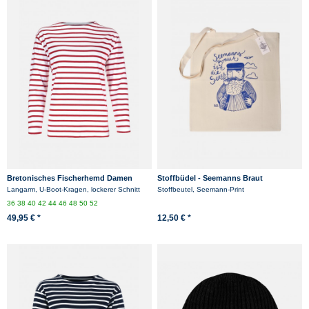
Bretonisches Fischerhemd Damen
Stoffbüdel - Seemanns Braut
Langarm - Streifenshirt -
Langarm, U-Boot-Kragen, lockerer Schnitt
Stoffbeutel, Seemann-Print
weiß/rotgestreift
36
38
40
42
44
46
48
50
52
49,95 € *
12,50 € *