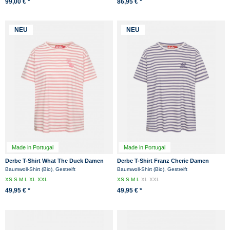
99,00 € *
86,95 € *
NEU
NEU
Made in Portugal
Made in Portugal
Derbe T-Shirt What The Duck Damen
Derbe T-Shirt Franz Cherie Damen
Rosa Streifenshirt GOTS Organic
Beige Lila Grau Streifenshirt GOTS
Baumwoll-Shirt (Bio), Gestreift
Baumwoll-Shirt (Bio), Gestreift
Organic
XS
S
M
L
XL
XXL
XS
S
M
L
XL
XXL
49,95 € *
49,95 € *