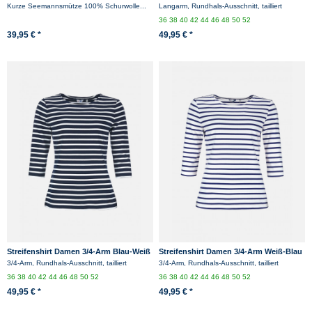
Dockermütze kurz flach - Anthrazit
Gestreift Ringelshirt
Kurze Seemannsmütze 100% Schurwolle...
Langarm, Rundhals-Ausschnitt, tailliert
36
38
40
42
44
46
48
50
52
39,95 € *
49,95 € *
Streifenshirt Damen 3/4-Arm Blau-Weiß
Streifenshirt Damen 3/4-Arm Weiß-Blau
Gestreift Ringelshirt
Gestreift Ringelshirt
3/4-Arm, Rundhals-Ausschnitt, tailliert
3/4-Arm, Rundhals-Ausschnitt, tailliert
36
38
40
42
44
46
48
50
52
36
38
40
42
44
46
48
50
52
49,95 € *
49,95 € *