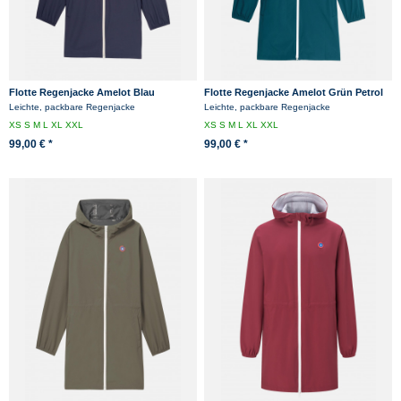
Flotte Regenjacke Amelot Blau
Flotte Regenjacke Amelot Grün Petrol
Friesennerz
Sapin
Leichte, packbare Regenjacke
Leichte, packbare Regenjacke
XS
S
M
L
XL
XXL
XS
S
M
L
XL
XXL
99,00 € *
99,00 € *