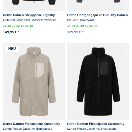
Derbe Damen Steppjacke Lightby
Derbe Übergangsjacke Blousby Damen
Schwarz Übergangsjacke
Grau Anthrazit Blouson
Gefüttert, Winddicht, Wasserabweisend
Blouson, Baumwolle
34
36
38
40
42
44
46
34
36
38
40
42
44
46
149,95 € *
129,95 € *
NEU
Derbe Damen Fleecejacke Kuschelby
Derbe Damen Fleecejacke Kuschelby
Long Beige Teddy
Long Schwarz Teddy Glitzer
Lange Fleece-Jacke mit Brusttasche
Lange Fleece-Jacke mit Brusttasche