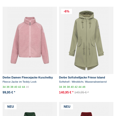
-6%
Derbe Damen Fleecejacke Kuschelby
Derbe Softshelljacke Friese Island
Rosa Teddy
Damen Hellgrün Übergangsjacke Oliv
Fleece-Jacke im Teddy Look
Softshell - Winddicht, Wasserabweisend
34
36
38
40
42
44
46
34
36
38
40
42
44
46
99,95 € *
140,95 € *
149,95 € *
NEU
NEU