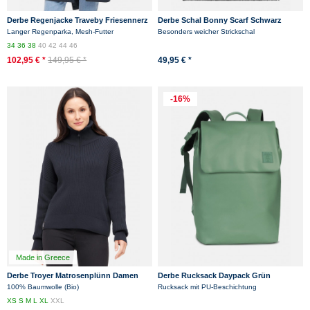
Derbe Regenjacke Traveby Friesennerz
Derbe Schal Bonny Scarf Schwarz
Plain Damen Dunkelblau
Langer Regenparka, Mesh-Futter
Besonders weicher Strickschal
34
36
38
40
42
44
46
102,95 € *
149,95 € *
49,95 € *
-16%
Made in Greece
Derbe Troyer Matrosenplünn Damen
Derbe Rucksack Daypack Grün
Dunkelblau GOTS Organic
100% Baumwolle (Bio)
Rucksack mit PU-Beschichtung
XS
S
M
L
XL
XXL