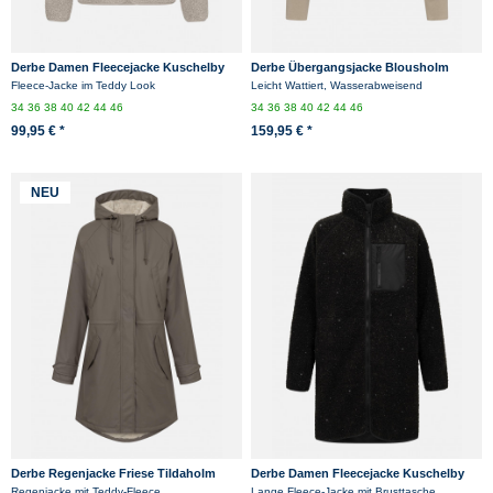
Derbe Damen Fleecejacke Kuschelby
Derbe Übergangsjacke Blousholm
Beige Creme
Damen Beige Warm Gefüttert Blouson
Fleece-Jacke im Teddy Look
Leicht Wattiert, Wasserabweisend
Nadelstreifen
34
36
38
40
42
44
46
34
36
38
40
42
44
46
99,95 € *
159,95 € *
NEU
Derbe Regenjacke Friese Tildaholm
Derbe Damen Fleecejacke Kuschelby
Damen Braun Gefüttert
Long Schwarz Teddy Glitzer
Regenjacke mit Teddy-Fleece
Lange Fleece-Jacke mit Brusttasche