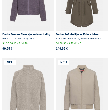
Derbe Damen Fleecejacke Kuschelby
Derbe Softshelljacke Friese Island
Lila Grau Teddy
Damen Braun Übergangsjacke
Fleece-Jacke im Teddy Look
Softshell - Winddicht, Wasserabweisend
34
36
38
40
42
44
46
34
36
38
40
42
44
46
99,95 € *
149,95 € *
NEU
NEU