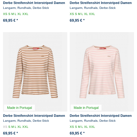
Derbe Streifenshirt Interstriped Damen
Derbe Streifenshirt Interstriped Damen
Weiß Blau Langarmshirt GOTS Organic
Schwarz Weiß Langarmshirt GOTS
Langarm, Rundhals, Derbe-Stick
Langarm, Rundhals, Derbe-Stick
Organic
XS
S
M
L
XL
XXL
XS
S
M
L
XL
XXL
69,95 € *
69,95 € *
Made in Portugal
Made in Portugal
Derbe Streifenshirt Interstriped Damen
Derbe Streifenshirt Interstriped Damen
Weiß Beige Langarmshirt GOTS
Weiß Rosa Langarmshirt GOTS
Langarm, Rundhals, Derbe-Stick
Langarm, Rundhals, Derbe-Stick
Organic
Organic
XS
S
M
L
XL
XXL
XS
S
M
L
XL
XXL
69,95 € *
69,95 € *