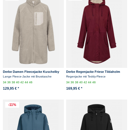
Derbe Damen Fleecejacke Kuschelby
Derbe Regenjacke Friese Tildaholm
Long Beige Teddy
Damen Rot Gefüttert
Lange Fleece-Jacke mit Brusttasche
Regenjacke mit Teddy-Fleece
34
36
38
40
42
44
46
34
36
38
40
42
44
46
129,95 € *
169,95 € *
-11%