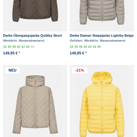
Derbe Übergangsjacke Quiltby Short
Derbe Damen Steppjacke Lightby Beige
Damen Braun Steppjacke
Übergangsjacke
Winddicht, Wasserabweisend
Gefüttert, Winddicht, Wasserabweisend
34
36
38
40
42
44
46
34
36
38
40
42
44
46
149,95 € *
149,95 € *
NEU
-21%