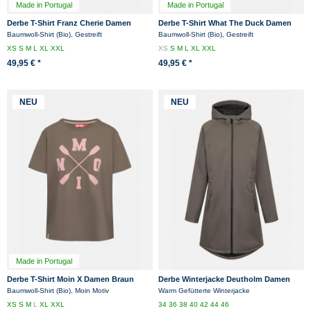
Made in Portugal
Made in Portugal
Derbe T-Shirt Franz Cherie Damen
Derbe T-Shirt What The Duck Damen
Beige Braun Streifenshirt GOTS
Gelb Streifenshirt GOTS Organic
Baumwoll-Shirt (Bio), Gestreift
Baumwoll-Shirt (Bio), Gestreift
Organic
XS
S
M
L
XL
XXL
XS
S
M
L
XL
XXL
49,95 € *
49,95 € *
NEU
NEU
Made in Portugal
Derbe T-Shirt Moin X Damen Braun
Derbe Winterjacke Deutholm Damen
Rosa GOTS Organic
Braun Warm Gefüttert
Baumwoll-Shirt (Bio), Moin Motiv
Warm Gefütterte Winterjacke
XS
S
M
L
XL
XXL
34
36
38
40
42
44
46