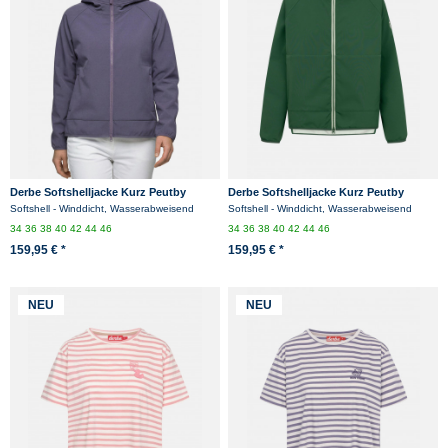
Derbe Softshelljacke Kurz Peutby
Derbe Softshelljacke Kurz Peutby
Damen Lila Grau
Damen Grün
Softshell - Winddicht, Wasserabweisend
Softshell - Winddicht, Wasserabweisend
34
36
38
40
42
44
46
34
36
38
40
42
44
46
159,95 € *
159,95 € *
NEU
NEU