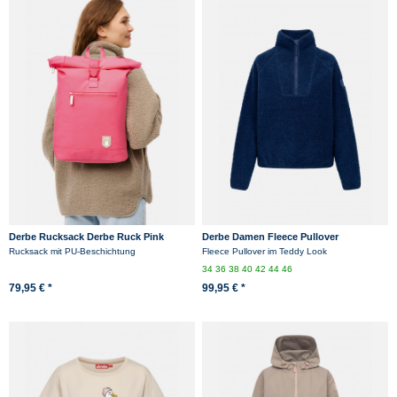
Derbe Rucksack Derbe Ruck Pink
Derbe Damen Fleece Pullover
Rolltop Wasserabweisend
Kuschelby Troyer Blau Teddy
Rucksack mit PU-Beschichtung
Fleece Pullover im Teddy Look
34
36
38
40
42
44
46
79,95 € *
99,95 € *