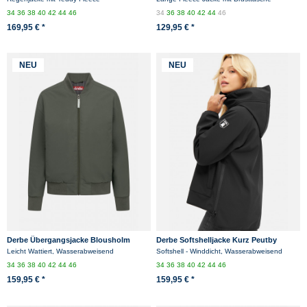
34
36
38
40
42
44
46
34
36
38
40
42
44
46
169,95 € *
129,95 € *
NEU
NEU
Derbe Übergangsjacke Blousholm
Derbe Softshelljacke Kurz Peutby
Damen Oliv Grün Warm Gefüttert
Damen Schwarz
Leicht Wattiert, Wasserabweisend
Softshell - Winddicht, Wasserabweisend
Blouson...
34
36
38
40
42
44
46
34
36
38
40
42
44
46
159,95 € *
159,95 € *