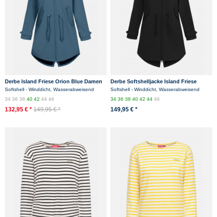
Derbe Island Friese Orion Blue Damen
Derbe Softshelljacke Island Friese
Softshelljacke Blau Nachhaltig
Damen Schwarz
Softshell - Winddicht, Wasserabweisend
Softshell - Winddicht, Wasserabweisend
34
36
38
40
42
44
46
34
36
38
40
42
44
46
132,95 € *
149,95 € *
149,95 € *