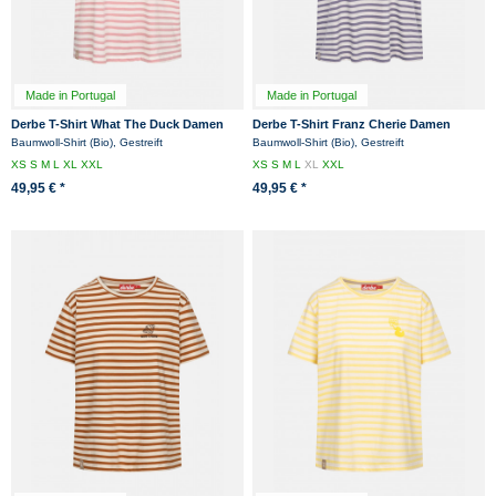
Made in Portugal
Made in Portugal
Derbe T-Shirt What The Duck Damen
Derbe T-Shirt Franz Cherie Damen
Rosa Streifenshirt GOTS Organic
Beige Lila Grau Streifenshirt GOTS
Baumwoll-Shirt (Bio), Gestreift
Baumwoll-Shirt (Bio), Gestreift
Organic
XS
S
M
L
XL
XXL
XS
S
M
L
XL
XXL
49,95 € *
49,95 € *