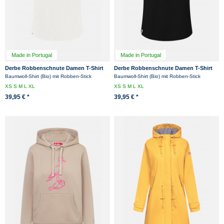
Made in Portugal
Made in Portugal
Derbe Robbenschnute Damen T-Shirt
Derbe Robbenschnute Damen T-Shirt
Weiß
Schwarz
Baumwoll-Shirt (Bio) mit Robben-Stick
Baumwoll-Shirt (Bio) mit Robben-Stick
XS
S
M
L
XL
XS
S
M
L
XL
39,95 € *
39,95 € *