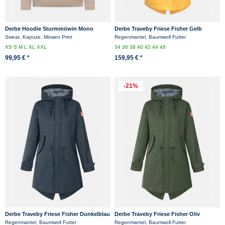
Derbe Hoodie Sturmmöwin Mono
Derbe Traveby Friese Fisher Gelb
Damen Beige Kapuzenpullover GOTS
Damen Friesennerz
Sweat, Kapuze, Möwen Print
Regenmantel, Baumwoll Futter
XS
S
M
L
XL
XXL
34
36
38
40
42
44
46
99,95 € *
159,95 € *
-21%
Derbe Traveby Friese Fisher Dunkelblau
Derbe Traveby Friese Fisher Oliv
Damen Regenjacke
Damen Regenjacke Nachhaltig
Regenmantel, Baumwoll Futter
Regenmantel, Baumwoll Futter