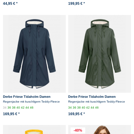
44,95 € *
199,95 € *
Derbe Friese Tidaholm Damen
Derbe Friese Tidaholm Damen
Regenmantel Dunkelblau Gefüttert
Regenjacke Oliv Gefüttert
Regenjacke mit kuschligem Teddy-Fleece
Regenjacke mit kuschligem Teddy-Fleece
34
36
38
40
42
44
46
34
36
38
40
42
44
46
169,95 € *
169,95 € *
-40%