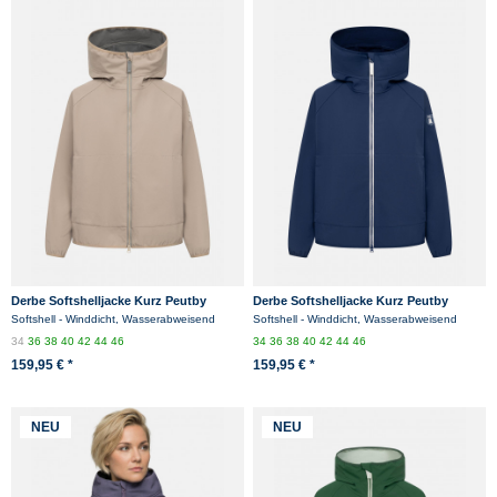
Derbe Softshelljacke Kurz Peutby
Derbe Softshelljacke Kurz Peutby
Damen Beige
Damen Blau
Softshell - Winddicht, Wasserabweisend
Softshell - Winddicht, Wasserabweisend
34
36
38
40
42
44
46
34
36
38
40
42
44
46
159,95 € *
159,95 € *
NEU
NEU