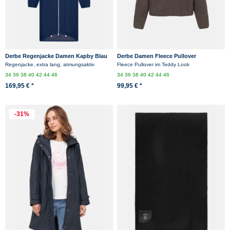
Derbe Regenjacke Damen Kapby Blau
Derbe Damen Fleece Pullover
Kuschelby Troyer Braun Teddy
Regenjacke, extra lang, atmungsaktiv
Fleece Pullover im Teddy Look
34
36
38
40
42
44
46
34
36
38
40
42
44
46
169,95 € *
99,95 € *
-31%