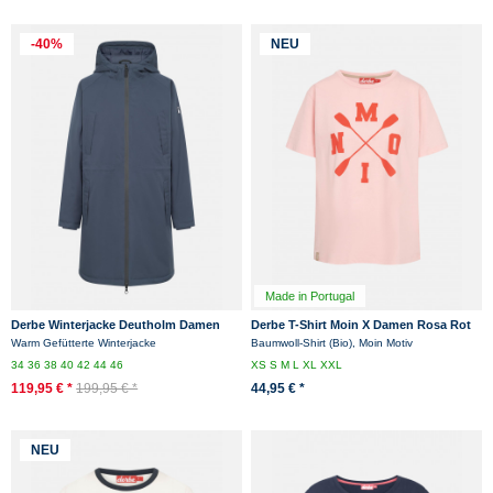
-40%
NEU
Made in Portugal
Derbe Winterjacke Deutholm Damen
Derbe T-Shirt Moin X Damen Rosa Rot
Dunkelblau Warm Gefüttert
GOTS Organic
Warm Gefütterte Winterjacke
Baumwoll-Shirt (Bio), Moin Motiv
34
36
38
40
42
44
46
XS
S
M
L
XL
XXL
119,95 € *
199,95 € *
44,95 € *
NEU