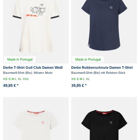
Made in Portugal
Made in Portugal
Derbe T-Shirt Gull Club Damen Weiß
Derbe Robbenschnute Damen T-Shirt
GOTS Organic
Dunkelblau
Baumwoll-Shirt (Bio), Möwen Motiv
Baumwoll-Shirt (Bio) mit Robben-Stick
XS
S
M
L
XL
XXL
XS
S
M
L
XL
49,95 € *
39,95 € *