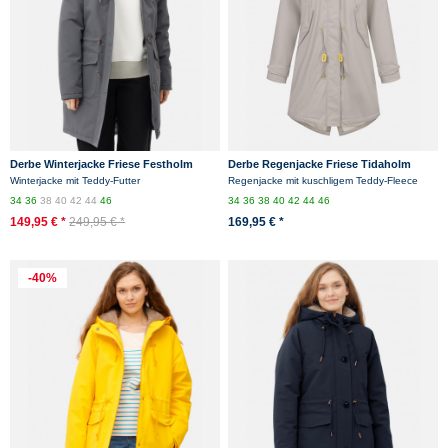
Derbe Winterjacke Friese Festholm
Derbe Regenjacke Friese Tidaholm
Damen Grau Warm Gefüttert
Damen Beige Gefüttert
Winterjacke mit Teddy-Futter
Regenjacke mit kuschligem Teddy-Fleece
34
36
38
40
42
44
46
34
36
38
40
42
44
46
149,95 € *
249,95 € *
169,95 € *
-40%