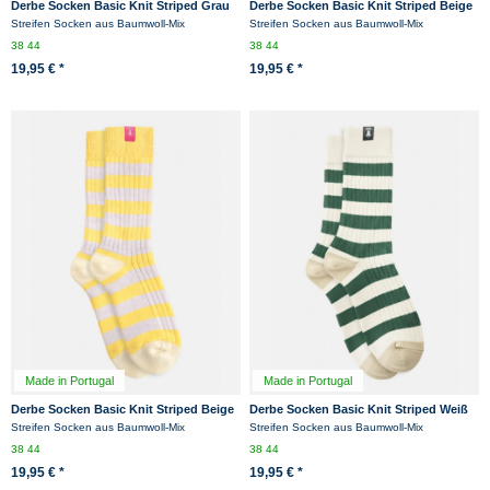
Derbe Socken Basic Knit Striped Grau
Derbe Socken Basic Knit Striped Beige
Schwarz Gestreift
Blau Navy Gestreift
Streifen Socken aus Baumwoll-Mix
Streifen Socken aus Baumwoll-Mix
38
44
38
44
19,95 € *
19,95 € *
Made in Portugal
Made in Portugal
Derbe Socken Basic Knit Striped Beige
Derbe Socken Basic Knit Striped Weiß
Gelb Gestreift
Grün Gestreift
Streifen Socken aus Baumwoll-Mix
Streifen Socken aus Baumwoll-Mix
38
44
38
44
19,95 € *
19,95 € *