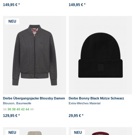
149,95 € *
149,95 € *
NEU
Derbe Übergangsjacke Blousby Damen
Derbe Bonny Black Mütze Schwarz
Grau Anthrazit Blouson
Blouson, Baumwolle
Extra-Weiches Material
34
36
38
40
42
44
46
129,95 € *
29,95 € *
NEU
NEU