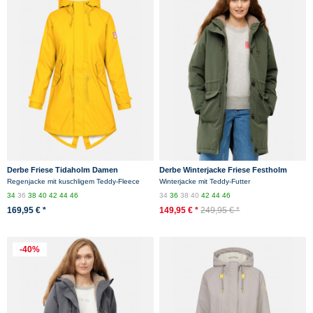
Derbe Friese Tidaholm Damen
Derbe Winterjacke Friese Festholm
Regenjacke Friesennerz Gelb
Damen Oliv Grün Parka
Regenjacke mit kuschligem Teddy-Fleece
Winterjacke mit Teddy-Futter
34
36
38
40
42
44
46
34
36
38
40
42
44
46
169,95 € *
149,95 € *
249,95 € *
-40%