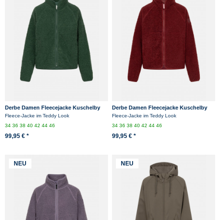
Derbe Damen Fleecejacke Kuschelby
Derbe Damen Fleecejacke Kuschelby
Grün Teddy
Rot Teddy
Fleece-Jacke im Teddy Look
Fleece-Jacke im Teddy Look
34
36
38
40
42
44
46
34
36
38
40
42
44
46
99,95 € *
99,95 € *
NEU
NEU