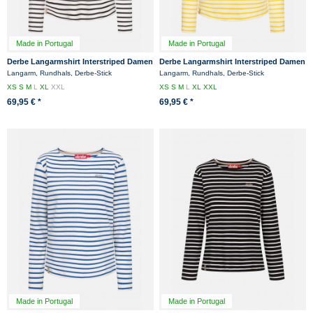
Made in Portugal
Made in Portugal
Derbe Langarmshirt Interstriped Damen
Derbe Langarmshirt Interstriped Damen
Weiß Schwarz Streifenshirt
Weiß Gelb Streifenshirt
Langarm, Rundhals, Derbe-Stick
Langarm, Rundhals, Derbe-Stick
XS
S
M
L
XL
XXL
XS
S
M
L
XL
XXL
69,95 € *
69,95 € *
Made in Portugal
Made in Portugal