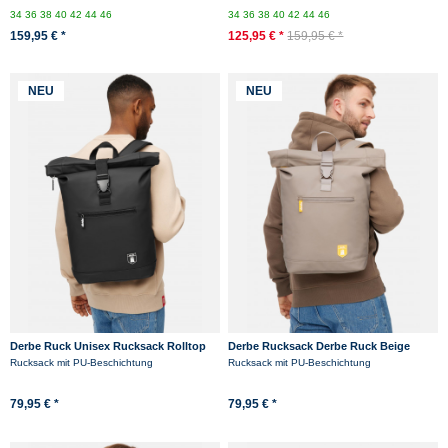
34
36
38
40
42
44
46
34
36
38
40
42
44
46
159,95 € *
125,95 € *
159,95 € *
NEU
NEU
Derbe Ruck Unisex Rucksack Rolltop
Derbe Rucksack Derbe Ruck Beige
Schwarz
Rolltop Wasserabweisend
Rucksack mit PU-Beschichtung
Rucksack mit PU-Beschichtung
79,95 € *
79,95 € *