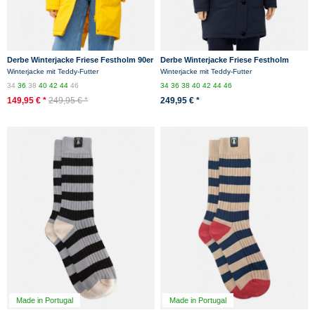
Derbe Winterjacke Friese Festholm 90er
Derbe Winterjacke Friese Festholm
Damen Gelb Warm Gefüttert
Damen Dunkelblau Beige
Winterjacke mit Teddy-Futter
Winterjacke mit Teddy-Futter
34
36
38
40
42
44
46
34
36
38
40
42
44
46
149,95 € *
249,95 € *
249,95 € *
Made in Portugal
Made in Portugal