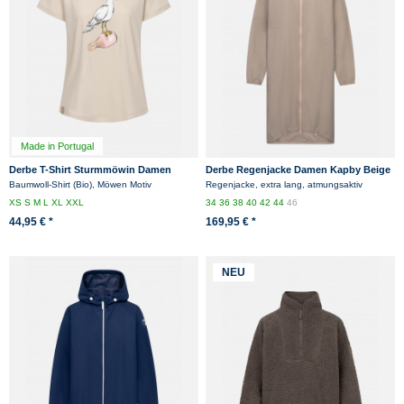
Made in Portugal
Derbe T-Shirt Sturmmöwin Damen
Derbe Regenjacke Damen Kapby Beige
Beige GOTS Organic
Baumwoll-Shirt (Bio), Möwen Motiv
Regenjacke, extra lang, atmungsaktiv
XS
S
M
L
XL
XXL
34
36
38
40
42
44
46
44,95 € *
169,95 € *
NEU