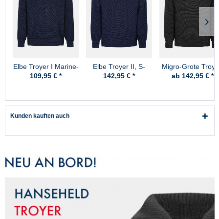
Elbe Troyer I Marine-
Elbe Troyer II, S-
Migro-Grote Troye
Blau
Skipper Marine-Blau
Schurwolle -
109,95 € *
142,95 € *
ab 142,95 € *
Schwarz
Kunden kauften auch