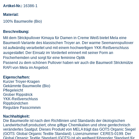
Artikel-Nr.:
16386-1
Material:
100% Baumwolle (Bio)
Beschreibung:
Mit dem Strickpullover Kimaya für Damen in Creme Weiß bietet Mela eine
Baumwoll-Variante des klassischen Troyer an. Der warme Seemannspullover
ist aufwändig verarbeitet und mit einem hochwertigen YKK-Reißverschluss
ausgestattet. Der Einsatz im Vorderteil erinnert mit seiner Form an
Fischerhemden und sorgt für eine feminine Optik
Passend zu dem schönen Pullover haben wir auch die Baumwoll Strickmütze
RAFI von Mela im Angebot.
Eigenschaften:
Kurzer Troyer-Kragen
Gekämmte Baumwolle (Bio)
Pflegeleicht
Grober Rippstrick
YKK-Reißverschluss
Rippbündchen
Reguläre Passcrmmm
Nachhaltigkeit:
Die Baumwolle ist nach den Richtlinien und Standards der ökologischen
Landwirtschaft produziert, ohne giftige Chemikalien und ohne gentechnisch
verändertes Saatgut. Dieses Produkt von MELA trägt das GOTS Organic Siegel
(GOTS: Global Organic Textile Standard). Lizenznummer: CERES-0199. Der
Global Organic Textile Standard (GOTS) ist als weltweit führender Standard für