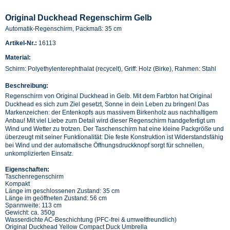
Original Duckhead Regenschirm Gelb
Automatik-Regenschirm, Packmaß: 35 cm
Artikel-Nr.:
16113
Material:
Schirm: Polyethylenterephthalat (recycelt), Griff: Holz (Birke), Rahmen: Stahl
Beschreibung:
Regenschirm von Original Duckhead in Gelb. Mit dem Farbton hat Original
Duckhead es sich zum Ziel gesetzt, Sonne in dein Leben zu bringen! Das
Markenzeichen: der Entenkopfs aus massivem Birkenholz aus nachhaltigem
Anbau! Mit viel Liebe zum Detail wird dieser Regenschirm handgefertigt um
Wind und Wetter zu trotzen. Der Taschenschirm hat eine kleine Packgröße und
überzeugt mit seiner Funktionalität: Die feste Konstruktion ist Widerstandsfähig
bei Wind und der automatische Öffnungsdruckknopf sorgt für schnellen,
unkomplizierten Einsatz.
Eigenschaften:
Taschenregenschirm
Kompakt
Länge im geschlossenen Zustand: 35 cm
Länge im geöffneten Zustand: 56 cm
Spannweite: 113 cm
Gewicht: ca. 350g
Wasserdichte AC-Beschichtung (PFC-frei & umweltfreundlich)
Original Duckhead Yellow Compact Duck Umbrella