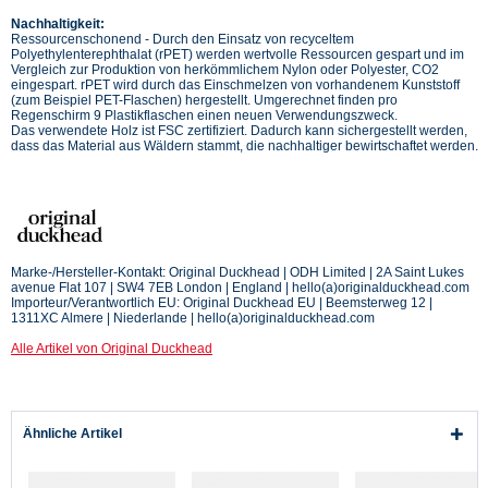
Nachhaltigkeit:
Ressourcenschonend - Durch den Einsatz von recyceltem
Polyethylenterephthalat (rPET) werden wertvolle Ressourcen gespart und im
Vergleich zur Produktion von herkömmlichem Nylon oder Polyester, CO2
eingespart. rPET wird durch das Einschmelzen von vorhandenem Kunststoff
(zum Beispiel PET-Flaschen) hergestellt. Umgerechnet finden pro
Regenschirm 9 Plastikflaschen einen neuen Verwendungszweck.
Das verwendete Holz ist FSC zertifiziert. Dadurch kann sichergestellt werden,
dass das Material aus Wäldern stammt, die nachhaltiger bewirtschaftet werden.
Marke-/Hersteller-Kontakt: Original Duckhead | ODH Limited | 2A Saint Lukes
avenue Flat 107 | SW4 7EB London | England | hello(a)originalduckhead.com
Importeur/Verantwortlich EU: Original Duckhead EU | Beemsterweg 12 |
1311XC Almere | Niederlande | hello(a)originalduckhead.com
Alle Artikel von Original Duckhead
Ähnliche Artikel