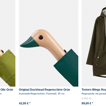
38 (S)
40 (M)
42 (M)
44 (L)
46 (L)
48+ (XL+)
Übernehmen
Oliv Grün
Original Duckhead Regenschirm Grün
Tretorn Wings Reg
Grün
cm
Automatik-Regenschirm, Packmaß: 35 cm
Regenjacke mit gerad
S
M
L
XL
42,00 € *
89,00 € *