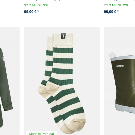
XS
S
M
L
XL
XXL
XS
S
M
L
XL
XXL
99,00 € *
99,00 € *
Made in Portugal