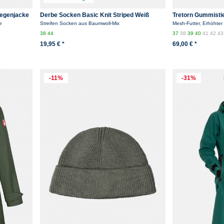
Regenjacke
Derbe Socken Basic Knit Striped Weiß
Tretorn Gummistie
Grün Gestreift
Grün
e
Streifen Socken aus Baumwoll-Mix
Mesh-Futter, Erhöhter 
38
44
37
38
39
40
41
42
4
19,95 € *
69,00 € *
-11%
-31%