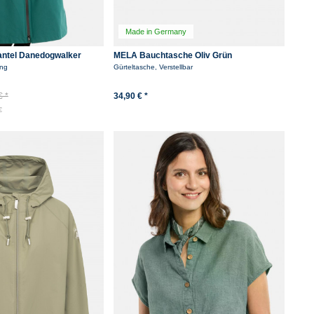
Made in Germany
ntel Danedogwalker
MELA Bauchtasche Oliv Grün
ang
Gürteltasche, Verstellbar
€ *
34,90 € *
€