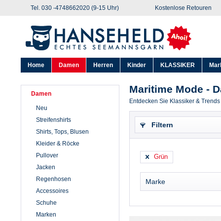
Tel. 030 -4748662020 (9-15 Uhr)
Kostenlose Retouren
Home
Damen
Herren
Kinder
KLASSIKER
Mar
Maritime Mode - 
Damen
Entdecken Sie Klassiker & Trends
Neu
Streifenshirts
Filtern
Shirts, Tops, Blusen
Kleider & Röcke
Pullover
Grün
Jacken
Regenhosen
Marke
Accessoires
Schuhe
Ahoi Marie
Marken
Aigle