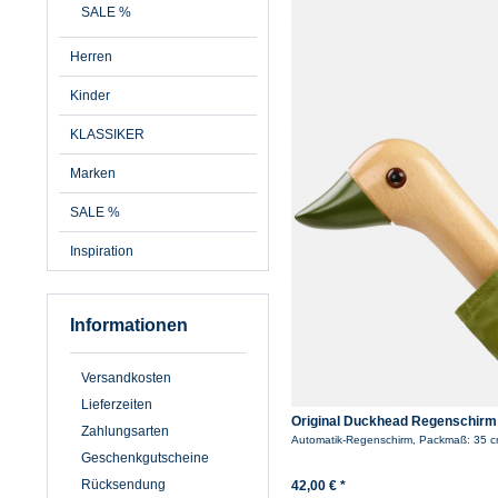
ANATOLE
SALE %
Armor Lux
Herren
Bayside
Bratens
Kinder
Brixton
Danefae
KLASSIKER
derbe
Marken
Don Fisher
Übernehmen
ERIBE
SALE %
Fiebig
Inspiration
Flotte
Grand Step Shoes
Hanseheld
Informationen
IrelandsEye
John Hanly
Versandkosten
Leuchtfeuer
London Tradition
Lieferzeiten
Original Duckhead Regenschirm 
MELA
Zahlungsarten
Automatik-Regenschirm, Packmaß: 35 
modAS
Geschenkgutscheine
Original Duckhead
Rücksendung
42,00 € *