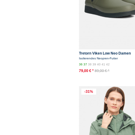
Tretorn Viken Low Neo Damen
Gummistiefel Oliv Field Green
Isolierendes Neopren-Futter
36
37
38
39
40
41
42
79,00 € *
89,00 € *
-31%