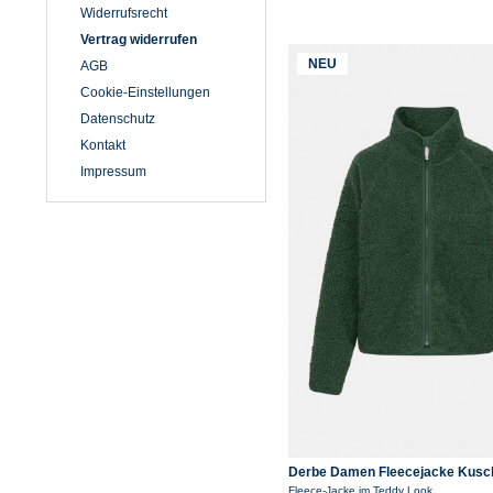
Platte Anna
Widerrufsrecht
Pro-X
Vertrag widerrufen
Ragwear
NEU
AGB
Seasalt Cornwall
Cookie-Einstellungen
Selfhood
Datenschutz
Tretorn
Kontakt
VERBENAS
Impressum
Derbe Damen Fleecejacke Kusc
Grün Teddy
Fleece-Jacke im Teddy Look