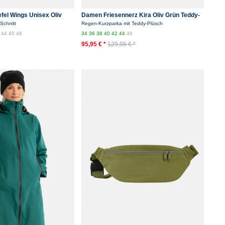
fel Wings Unisex Oliv
Damen Friesennerz Kira Oliv Grün Teddy-
Futter
Schnitt
Regen-Kurzparka mit Teddy-Plüsch
3
44
45
46
34
36
38
40
42
44
46
95,95 € *
129,95 € *