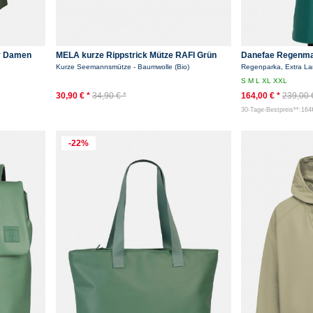
iv Damen
MELA kurze Rippstrick Mütze RAFI Grün
Danefae Regenma
Melange Dockermütze Oliv
Damen Grün
Kurze Seemannsmütze - Baumwolle (Bio)
Regenparka, Extra L
S
M
L
XL
XXL
30,90 € *
34,90 € *
164,00 € *
239,00 
30-Tage-Bestpreis**:164
-22%