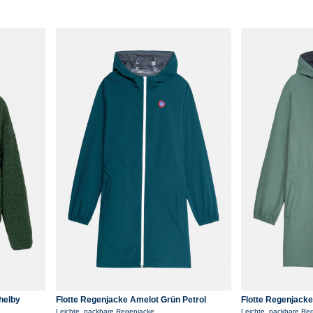
helby
Flotte Regenjacke Amelot Grün Petrol
Flotte Regenjacke
Sapin
Parka
Leichte, packbare Regenjacke
Leichte, packbare Re