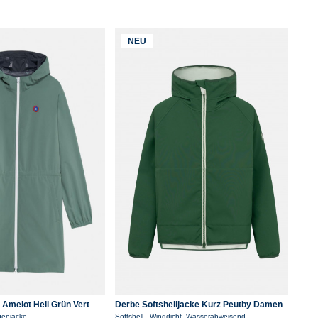
NEU
 Amelot Hell Grün Vert
Derbe Softshelljacke Kurz Peutby Damen
Grün
genjacke
Softshell - Winddicht, Wasserabweisend