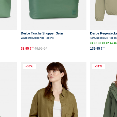
Derbe Tasche Shopper Grün
Derbe Regenjack
Hellgrün Packbar
Wasserabweisende Tasche
Atmungsaktive Regenj
34
36
38
40
42
44
46
38,95 € *
49,95 € *
139,95 € *
-60%
-31%