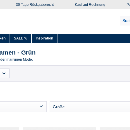
30 Tage Rückgaberecht
Kauf auf Rechnung
Po
ken
SALE %
Inspiration
Damen - Grün
 der maritimen Mode.
Größe
34 (XS)
36 (S)