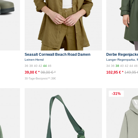
Seasalt Cornwall Beach Road Damen
Derbe Regenjacke
Bluse Oliv Grün Leinen
Damen Grün Oliv
Leinen-Hemd
Langer Regenparka, M
36
38
40
42
44
46
34
36
38
40
42
44
46
39,00 € *
98,00 € *
102,95 € *
149,95 
30-Tage-Bestpreis**:39€
-31%