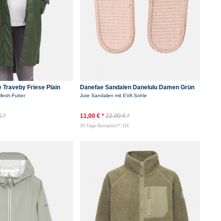
 Traveby Friese Plain
Danefae Sandalen Danelulu Damen Grün
Mint Bast Badelatschen
esh-Futter
Jute Sandalen mit EVA Sohle
€ *
11,00 € *
22,00 € *
30-Tage-Bestpreis**:11€