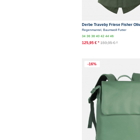
Derbe Traveby Friese Fisher Ol
Regenjacke Nachhaltig
Regenmantel, Baumwoll Futter
34
36
38
40
42
44
46
125,95 € *
159,95 € *
-16%