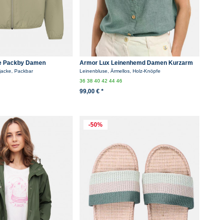
e Packby Damen
Armor Lux Leinenhemd Damen Kurzarm
Hellgrün
acke, Packbar
Leinenbluse, Ärmellos, Holz-Knöpfe
36
38
40
42
44
46
99,00 € *
-50%