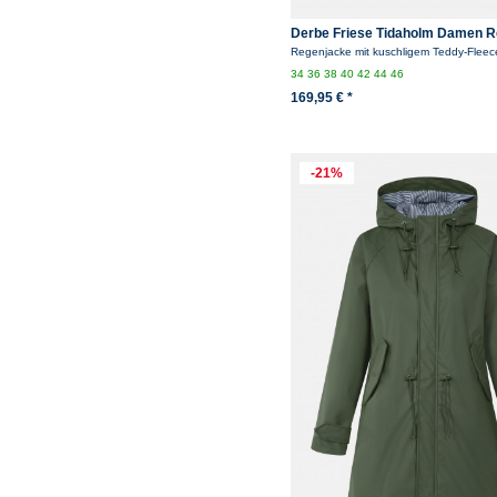
Derbe Friese Tidaholm Damen 
Oliv Gefüttert
Regenjacke mit kuschligem Teddy-Fleec
34
36
38
40
42
44
46
169,95 € *
-21%