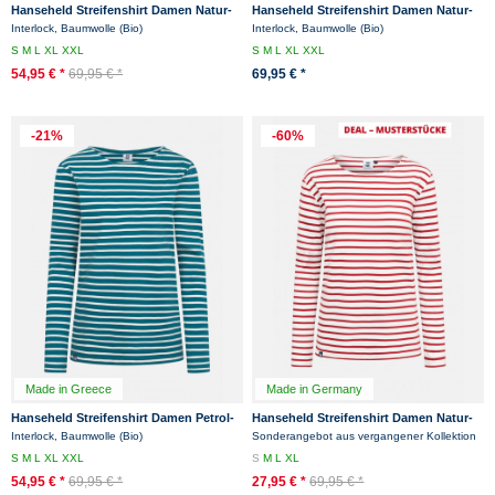
Hanseheld Streifenshirt Damen Natur-
Hanseheld Streifenshirt Damen Natur-
Marine Langarm Weiß Blau GOTS
Rot Langarm Weiß Rot GOTS Organic
Interlock, Baumwolle (Bio)
Interlock, Baumwolle (Bio)
Organic
S
M
L
XL
XXL
S
M
L
XL
XXL
54,95 € *
69,95 € *
69,95 € *
-21%
-60%
Made in Greece
Made in Germany
Hanseheld Streifenshirt Damen Petrol-
Hanseheld Streifenshirt Damen Natur-
Natur Langarm Blau Grün GOTS
Rot Langarm Weiß Rot 2023
Interlock, Baumwolle (Bio)
Sonderangebot aus vergangener Kollektion
Organic
Musterstücke
S
M
L
XL
XXL
S
M
L
XL
54,95 € *
69,95 € *
27,95 € *
69,95 € *