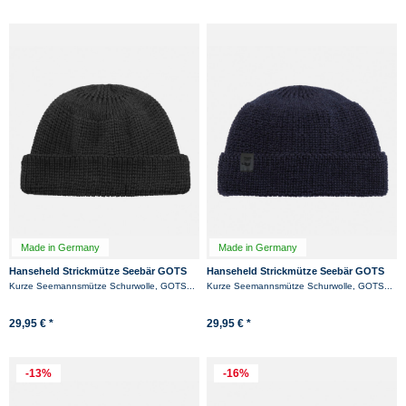
Made in Germany
Made in Germany
Hanseheld Strickmütze Seebär GOTS
Hanseheld Strickmütze Seebär GOTS
Dockermütze Seemannsmütze kurz
Dockermütze Seemannsmütze kurz
Kurze Seemannsmütze Schurwolle, GOTS...
Kurze Seemannsmütze Schurwolle, GOTS...
und flach -...
und flach -...
29,95 € *
29,95 € *
-13%
-16%