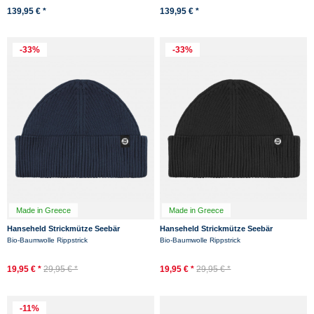
139,95 € *
139,95 € *
-33%
-33%
Made in Greece
Made in Greece
Hanseheld Strickmütze Seebär
Hanseheld Strickmütze Seebär
Rippstrick Blau Dockermütze
Rippstrick Schwarz Dockermütze
Bio-Baumwolle Rippstrick
Bio-Baumwolle Rippstrick
Baumwolle GOTS Organic
Baumwolle GOTS...
19,95 € *
29,95 € *
19,95 € *
29,95 € *
-11%