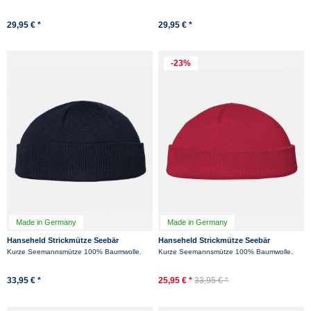
29,95 € *
29,95 € *
-23%
Made in Germany
Made in Germany
Hanseheld Strickmütze Seebär
Hanseheld Strickmütze Seebär
Baumwolle Dockermütze kurz flach -
Baumwolle Dockermütze kurz flach -
Kurze Seemannsmütze 100% Baumwolle.
Kurze Seemannsmütze 100% Baumwolle.
Marine blau
Rot
33,95 € *
25,95 € *
33,95 € *