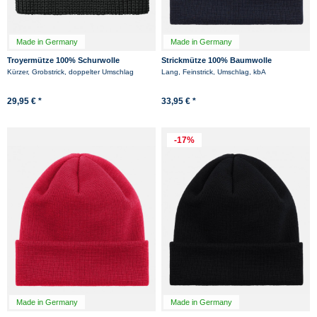
Made in Germany
Made in Germany
Troyermütze 100% Schurwolle
Strickmütze 100% Baumwolle
Hanseheld - Strickmütze aus Wolle -
Hanseheld - Marine
Kürzer, Grobstrick, doppelter Umschlag
Lang, Feinstrick, Umschlag, kbA
Anthrazit
29,95 € *
33,95 € *
-17%
Made in Germany
Made in Germany