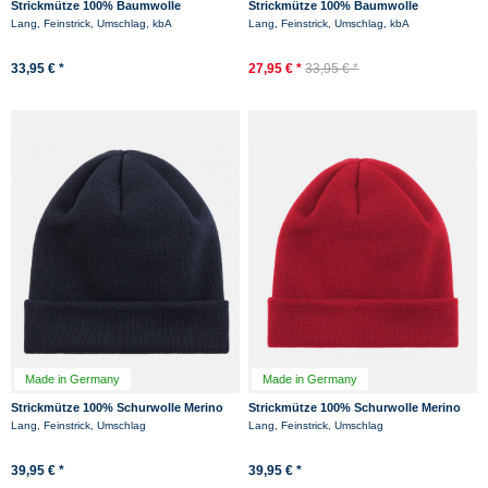
Strickmütze 100% Baumwolle
Strickmütze 100% Baumwolle
Hanseheld - Rot
Hanseheld - Schwarz
Lang, Feinstrick, Umschlag, kbA
Lang, Feinstrick, Umschlag, kbA
33,95 € *
27,95 € *
33,95 € *
Made in Germany
Made in Germany
Strickmütze 100% Schurwolle Merino
Strickmütze 100% Schurwolle Merino
Hanseheld Feinstrickmütze - Marine
Hanseheld Feinstrickmütze - Rot
Lang, Feinstrick, Umschlag
Lang, Feinstrick, Umschlag
39,95 € *
39,95 € *