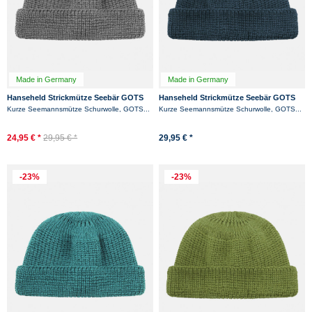
Made in Germany
Made in Germany
Hanseheld Strickmütze Seebär GOTS
Hanseheld Strickmütze Seebär GOTS
Dockermütze Seemannsmütze kurz
Dockermütze Seemannsmütze kurz
Kurze Seemannsmütze Schurwolle, GOTS...
Kurze Seemannsmütze Schurwolle, GOTS...
und flach -...
und flach -...
24,95 € *
29,95 € *
29,95 € *
-23%
-23%