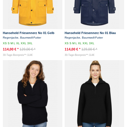
Hanseheld Friesennerz No 01 Gelb
Hanseheld Friesennerz No 01 Blau
Regenjacke
Regenjacke
Regenjacke, Baumwoll-Futter
Regenjacke, Baumwoll-Futter
XS
S
M
L
XL
XXL
3XL
XS
S
M
L
XL
XXL
3XL
114,00 € *
129,00 € *
114,00 € *
129,00 € *
30-Tage-Bestpreis**:114€
30-Tage-Bestpreis**:114€