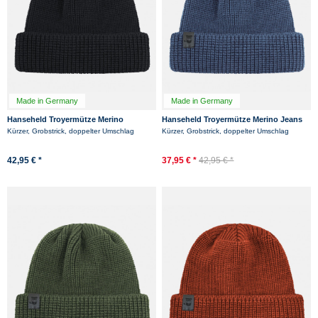
Made in Germany
Made in Germany
Hanseheld Troyermütze Merino
Hanseheld Troyermütze Merino Jeans
Schwarz GOTS Organic
Blau GOTS Organic
Kürzer, Grobstrick, doppelter Umschlag
Kürzer, Grobstrick, doppelter Umschlag
42,95 € *
37,95 € *
42,95 € *