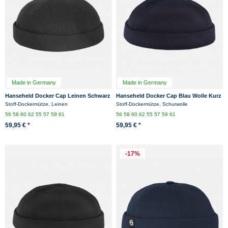
Made in Germany
Made in Germany
Hanseheld Docker Cap Leinen Schwarz
Hanseheld Docker Cap Blau Wolle Kurz
Kurz Flach Segler Sailor Cap
Flach Docker-Mütze
Stoff-Dockermütze, Leinen
Stoff-Dockermütze, Schurwolle
56
58
60
62
55
57
59
61
56
58
60
62
55
57
59
61
59,95 € *
59,95 € *
-17%