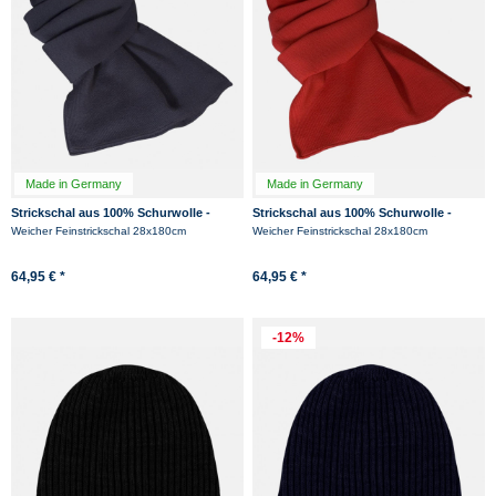
Made in Germany
Made in Germany
Strickschal aus 100% Schurwolle -
Strickschal aus 100% Schurwolle -
Merino - Marine
Merino - Rot
Weicher Feinstrickschal 28x180cm
Weicher Feinstrickschal 28x180cm
64,95 € *
64,95 € *
-12%