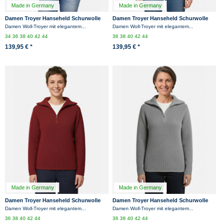
Made in Germany
Made in Germany
Damen Troyer Hanseheld Schurwolle
Damen Troyer Hanseheld Schurwolle
Marine-Blau
Schwarz
Damen Woll-Troyer mit elegantem...
Damen Woll-Troyer mit elegantem...
34
36
38
40
42
44
36
38
40
42
44
139,95 € *
139,95 € *
Made in Germany
Made in Germany
Damen Troyer Hanseheld Schurwolle
Damen Troyer Hanseheld Schurwolle
Bordeaux
Grau Meliert
Damen Woll-Troyer mit elegantem...
Damen Woll-Troyer mit elegantem...
36
38
40
42
44
36
38
40
42
44