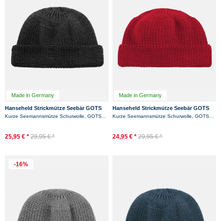
Made in Germany
Made in Germany
Hanseheld Strickmütze Seebär GOTS
Hanseheld Strickmütze Seebär GOTS
Dockermütze Seemannsmütze kurz
Dockermütze Seemannsmütze kurz
Kurze Seemannsmütze Schurwolle, GOTS...
Kurze Seemannsmütze Schurwolle, GOTS...
und flach -...
und flach - Rot
25,95 € *
29,95 € *
24,95 € *
29,95 € *
-16%