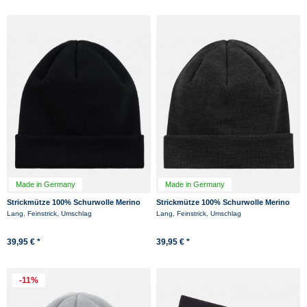
Made in Germany
Made in Germany
Strickmütze 100% Schurwolle Merino
Strickmütze 100% Schurwolle Merino
Hanseheld Feinstrickmütze - Schwarz
Hanseheld Feinstrickmütze - Anthrazit
Lang, Feinstrick, Umschlag
Lang, Feinstrick, Umschlag
39,95 € *
39,95 € *
-11%