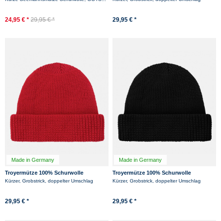
und flach -...
Marine
24,95 € *
29,95 € *
29,95 € *
Made in Germany
Made in Germany
Troyermütze 100% Schurwolle
Troyermütze 100% Schurwolle
Hanseheld - Strickmütze aus Wolle -
Hanseheld - Strickmütze aus Wolle -
Kürzer, Grobstrick, doppelter Umschlag
Kürzer, Grobstrick, doppelter Umschlag
Rot
Schwarz
29,95 € *
29,95 € *