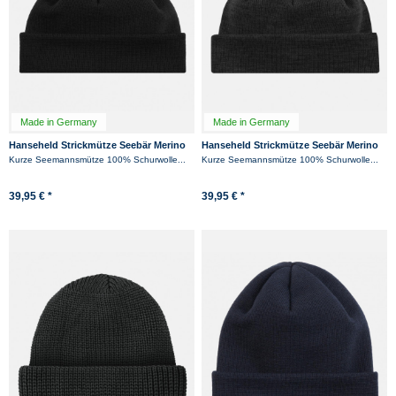
Made in Germany
Made in Germany
Hanseheld Strickmütze Seebär Merino
Hanseheld Strickmütze Seebär Merino
Dockermütze kurz flach - Schwarz
Dockermütze kurz flach - Anthrazit
Kurze Seemannsmütze 100% Schurwolle...
Kurze Seemannsmütze 100% Schurwolle...
39,95 € *
39,95 € *