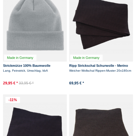
Made in Germany
Made in Germany
Strickmütze 100% Baumwolle
Ripp Strickschal Schurwolle - Merino
Hanseheld - Grau
Hanseheld Rippenstrick Schal -
Lang, Feinstrick, Umschlag, kbA
Weicher Wollschal Rippen-Muster 20x180cm
Schwarz
29,95 € *
33,95 € *
69,95 € *
-11%