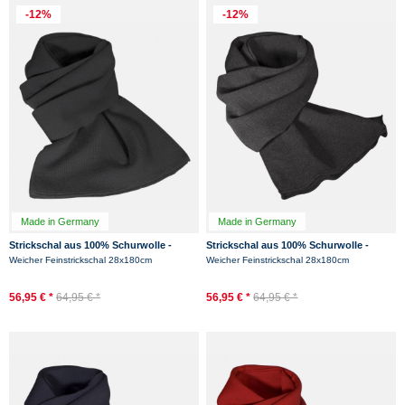
-12%
-12%
Made in Germany
Made in Germany
Strickschal aus 100% Schurwolle -
Strickschal aus 100% Schurwolle -
Merino - Schwarz
Merino - Anthrazit
Weicher Feinstrickschal 28x180cm
Weicher Feinstrickschal 28x180cm
56,95 € *
64,95 € *
56,95 € *
64,95 € *