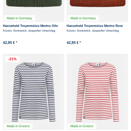
Made in Germany
Made in Germany
Hanseheld Troyermütze Merino Oliv
Hanseheld Troyermütze Merino Rost
Grün GOTS Organic
Rot GOTS Organic
Kürzer, Grobstrick, doppelter Umschlag
Kürzer, Grobstrick, doppelter Umschlag
42,95 € *
42,95 € *
-21%
Made in Greece
Made in Greece