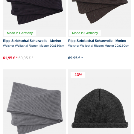
Made in Germany
Made in Germany
Ripp Strickschal Schurwolle - Merino
Ripp Strickschal Schurwolle - Merino
Hanseheld Rippenstrick Schal - Marine
Hanseheld Rippenstrick Schal -
Weicher Wollschal Rippen-Muster 20x180cm
Weicher Wollschal Rippen-Muster 20x180cm
Anthrazit
61,95 € *
69,95 € *
69,95 € *
-13%