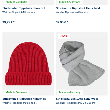
Made in Germany
Made in Germany
Strickmütze Rippstrick Hanseheld
Strickmütze Rippstrick Hanseheld
100% Schurwolle (Merino) - Grau
100% Schurwolle (Merino) - Anthrazit
Weiche Rippstrick-Mütze aus...
Weiche Rippstrick-Mütze aus...
39,95 € *
39,95 € *
-12%
Made in Germany
Made in Germany
Strickmütze Rippstrick Hanseheld
Strickschal aus 100% Schurwolle -
100% Schurwolle (Merino) - Rot
Merino - Grau
Weiche Rippstrick-Mütze aus...
Weicher Feinstrickschal 28x180cm