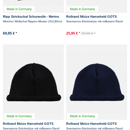
Made in Germany
Made in Germany
Ripp Strickschal Schurwolle - Merino
Rollrand Mütze Hanseheld GOTS
Hanseheld Rippenstrick Schal - Grau
Schurwolle Strickmütze kurz -
Weicher Wollschal Rippen-Muster 20x180cm
Seemanns-Strickmütze mit rollbarem Rand
Anthrazit
69,95 € *
25,95 € *
29,95 € *
Made in Germany
Made in Germany
Rollrand Mütze Hanseheld GOTS
Rollrand Mütze Hanseheld GOTS
Schurwolle Strickmütze kurz - Schwarz
Schurwolle Strickmütze kurz - Marine
Seemanns-Strickmütze mit rollbarem Rand
Seemanns-Strickmütze mit rollbarem Rand