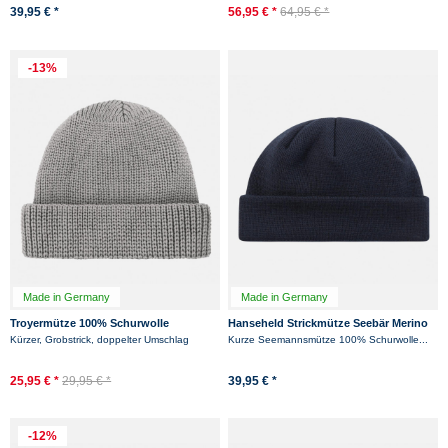
39,95 € *
56,95 € *
64,95 € *
-13%
Made in Germany
Made in Germany
Troyermütze 100% Schurwolle
Hanseheld Strickmütze Seebär Merino
Hanseheld - Strickmütze aus Wolle -
Dockermütze kurz flach - Dunkelblau
Kürzer, Grobstrick, doppelter Umschlag
Kurze Seemannsmütze 100% Schurwolle...
Grau
25,95 € *
29,95 € *
39,95 € *
-12%