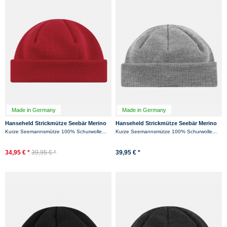
Made in Germany
Made in Germany
Hanseheld Strickmütze Seebär Merino
Hanseheld Strickmütze Seebär Merino
Dockermütze kurz flach - Rot
Dockermütze kurz flach - Grau
Kurze Seemannsmütze 100% Schurwolle...
Kurze Seemannsmütze 100% Schurwolle...
34,95 € *
39,95 € *
39,95 € *