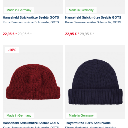
Made in Germany
Made in Germany
Hanseheld Strickmütze Seebär GOTS
Hanseheld Strickmütze Seebär GOTS
Dockermütze Seemannsmütze kurz
Dockermütze Seemannsmütze kurz
Kurze Seemannsmütze Schurwolle, GOTS...
Kurze Seemannsmütze Schurwolle, GOTS...
und flach -...
und flach -...
22,95 € *
29,95 € *
22,95 € *
29,95 € *
-16%
Made in Germany
Made in Germany
Hanseheld Strickmütze Seebär GOTS
Troyermütze 100% Schurwolle
Dockermütze Seemannsmütze kurz
Hanseheld - Strickmütze aus Wolle -
Kurze Seemannsmütze Schurwolle, GOTS...
Kürzer, Grobstrick, doppelter Umschlag