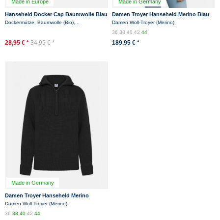
Made in Europe
Made in Germany
Hanseheld Docker Cap Baumwolle Blau
Damen Troyer Hanseheld Merino Blau
Grau Kurz Flach Fischermütze
GOTS Organic
Dockermütze, Baumwolle (Bio),...
Damen Woll-Troyer (Merino)
36
38
40
42
44
28,95 € *
34,95 € *
189,95 € *
Made in Germany
Damen Troyer Hanseheld Merino
Schwarz GOTS Organic
Damen Woll-Troyer (Merino)
36
38
40
42
44