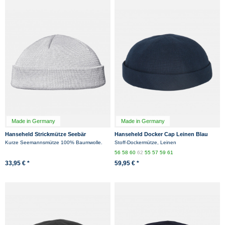
Made in Germany
Made in Germany
Hanseheld Strickmütze Seebär
Hanseheld Docker Cap Leinen Blau
Baumwolle Dockermütze kurz flach -
Kurz Flach Segler Sailor Cap
Kurze Seemannsmütze 100% Baumwolle.
Stoff-Dockermütze, Leinen
Grau
56
58
60
62
55
57
59
61
33,95 € *
59,95 € *