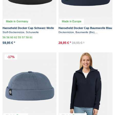
Made in Germany
Made in Europe
Hanseheld Docker Cap Schwarz Wolle
Hanseheld Docker Cap Baumwolle Blau
Kurz Flach Docker-Mütze
Kurz Flach Fischermütze
Stoff-Dockermütze, Schurwolle
Dockermütze, Baumwolle (Bio),...
56
58
60
62
55
57
59
61
59,95 € *
28,95 € *
34,95 € *
-17%