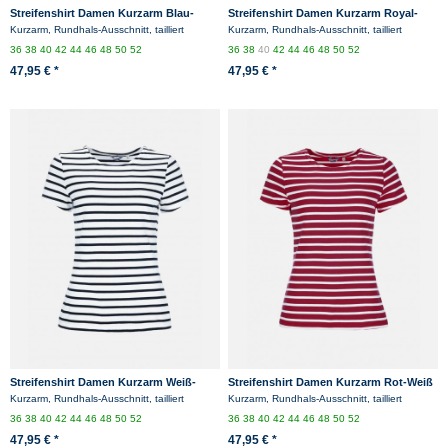
Streifenshirt Damen Kurzarm Blau-
Streifenshirt Damen Kurzarm Royal-
Weiß Gestreift Ringelshirt
Weiß Gestreift Ringelshirt
Kurzarm, Rundhals-Ausschnitt, tailliert
Kurzarm, Rundhals-Ausschnitt, tailliert
36
38
40
42
44
46
48
50
52
36
38
40
42
44
46
48
50
52
47,95 € *
47,95 € *
Streifenshirt Damen Kurzarm Weiß-
Streifenshirt Damen Kurzarm Rot-Weiß
Blau gestreift Ringelshirt
Gestreift Ringelshirt
Kurzarm, Rundhals-Ausschnitt, tailliert
Kurzarm, Rundhals-Ausschnitt, tailliert
36
38
40
42
44
46
48
50
52
36
38
40
42
44
46
48
50
52
47,95 € *
47,95 € *