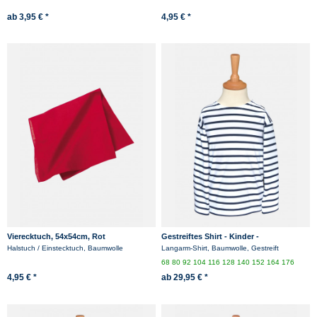
ab 3,95 € *
4,95 € *
Vierecktuch, 54x54cm, Rot
Gestreiftes Shirt - Kinder -
weiss/blaugestreift
Halstuch / Einstecktuch, Baumwolle
Langarm-Shirt, Baumwolle, Gestreift
68
80
92
104
116
128
140
152
164
176
4,95 € *
ab 29,95 € *