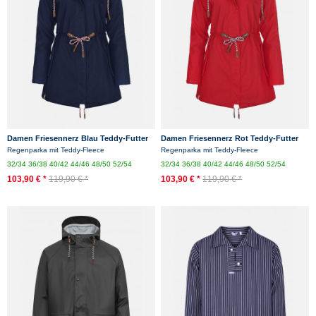
Damen Friesennerz Blau Teddy-Futter
Damen Friesennerz Rot Teddy-Futter
Regenparka mit Teddy-Fleece
Regenparka mit Teddy-Fleece
32/34
36/38
40/42
44/46
48/50
52/54
32/34
36/38
40/42
44/46
48/50
52/54
103,90 € *
119,90 € *
103,90 € *
119,90 € *