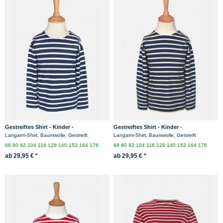
Gestreiftes Shirt - Kinder -
Gestreiftes Shirt - Kinder -
blau/weissgestreift
blau/ecrugestreift
Langarm-Shirt, Baumwolle, Gestreift
Langarm-Shirt, Baumwolle, Gestreift
68
80
92
104
116
128
140
152
164
176
68
80
92
104
116
128
140
152
164
176
ab 29,95 € *
ab 29,95 € *