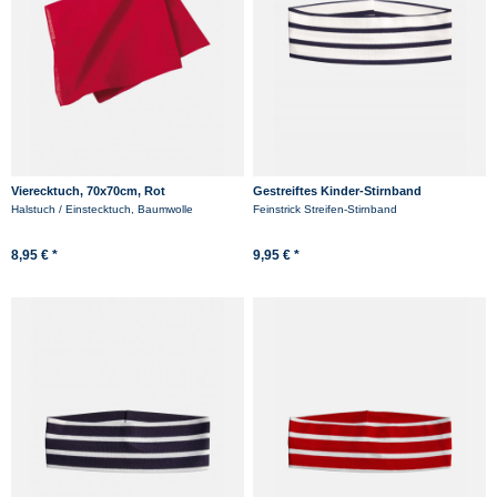
Vierecktuch, 70x70cm, Rot
Gestreiftes Kinder-Stirnband
Baumwolle - weiss/blaugestreift
Halstuch / Einstecktuch, Baumwolle
Feinstrick Streifen-Stirnband
8,95 € *
9,95 € *