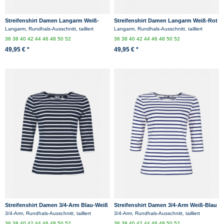
Streifenshirt Damen Langarm Weiß-
Streifenshirt Damen Langarm Weiß-Rot
Blau Gestreift Ringelshirt
Gestreift Ringelshirt
Langarm, Rundhals-Ausschnitt, tailliert
Langarm, Rundhals-Ausschnitt, tailliert
36
38
40
42
44
46
48
50
52
36
38
40
42
44
46
48
50
52
49,95 € *
49,95 € *
Streifenshirt Damen 3/4-Arm Blau-Weiß
Streifenshirt Damen 3/4-Arm Weiß-Blau
Gestreift Ringelshirt
Gestreift Ringelshirt
3/4-Arm, Rundhals-Ausschnitt, tailliert
3/4-Arm, Rundhals-Ausschnitt, tailliert
36
38
40
42
44
46
48
50
52
36
38
40
42
44
46
48
50
52