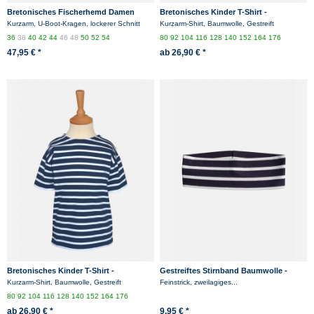
Bretonisches Fischerhemd Damen
Bretonisches Kinder T-Shirt -
Kurzarm - weiss/blaugestreift
weiss/blaugestreift
Kurzarm, U-Boot-Kragen, lockerer Schnitt
Kurzarm-Shirt, Baumwolle, Gestreift
36
38
40
42
44
46
48
50
52
54
80
92
104
116
128
140
152
164
176
47,95 € *
ab 26,90 € *
Bretonisches Kinder T-Shirt -
Gestreiftes Stirnband Baumwolle -
blau/weissgestreift
blau/weissgestreift
Kurzarm-Shirt, Baumwolle, Gestreift
Feinstrick, zweilagiges...
80
92
104
116
128
140
152
164
176
ab 26,90 € *
9,95 € *