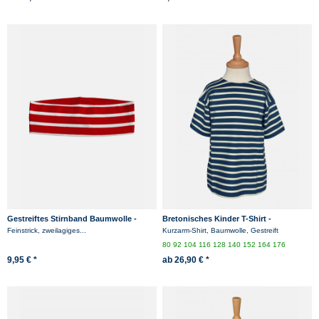
Gestreiftes Stirnband Baumwolle -
Bretonisches Kinder T-Shirt -
rot/weissgestreift
blau/ecrugestreift
Feinstrick, zweilagiges...
Kurzarm-Shirt, Baumwolle, Gestreift
80
92
104
116
128
140
152
164
176
9,95 € *
ab 26,90 € *