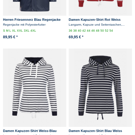
Herren Friesennerz Blau Regenjacke
Damen Kapuzen-Shirt Rot Weiss
Gestreift Baumwolle
Regenjacke mit Polyesterfutter
Langarm, Kapuze und Seitentaschen,...
S
M
L
XL
XXL
3XL
4XL
36
38
40
42
44
46
48
50
52
54
89,95 € *
69,95 € *
Damen Kapuzen-Shirt Weiss-Blau
Damen Kapuzen-Shirt Blau Weiss