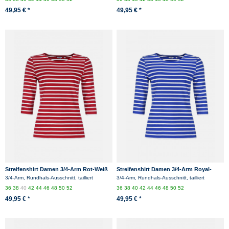
49,95 € *
49,95 € *
Streifenshirt Damen 3/4-Arm Rot-Weiß
Streifenshirt Damen 3/4-Arm Royal-
Gestreift Ringelshirt
Weiß Gestreift Ringelshirt
3/4-Arm, Rundhals-Ausschnitt, tailliert
3/4-Arm, Rundhals-Ausschnitt, tailliert
36
38
40
42
44
46
48
50
52
36
38
40
42
44
46
48
50
52
49,95 € *
49,95 € *