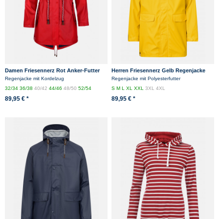
Damen Friesennerz Rot Anker-Futter
Herren Friesennerz Gelb Regenjacke
Regenjacke mit Kordelzug
Regenjacke mit Polyesterfutter
32/34
36/38
40/42
44/46
48/50
52/54
S
M
L
XL
XXL
3XL
4XL
89,95 € *
89,95 € *