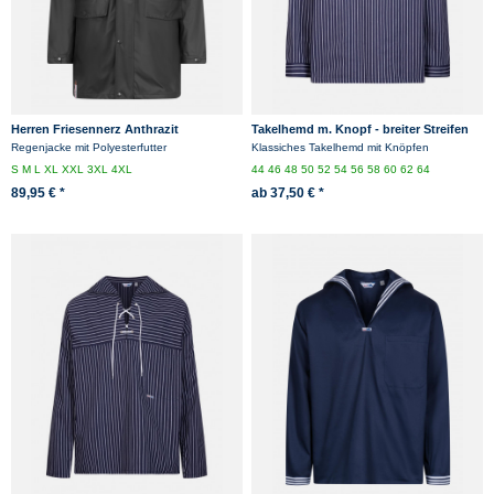
Herren Friesennerz Anthrazit
Takelhemd m. Knopf - breiter Streifen
Dunkelgrau Regenjacke
Regenjacke mit Polyesterfutter
Klassiches Takelhemd mit Knöpfen
S
M
L
XL
XXL
3XL
4XL
44
46
48
50
52
54
56
58
60
62
64
89,95 € *
ab 37,50 € *