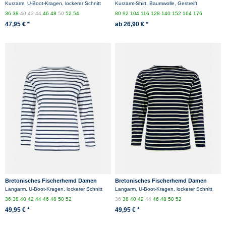
Kurzarm - weiß/rotgestreift
weiß/rotgestreift
Kurzarm, U-Boot-Kragen, lockerer Schnitt
Kurzarm-Shirt, Baumwolle, Gestreift
36
38
40
42
44
46
48
50
52
54
80
92
104
116
128
140
152
164
176
47,95 € *
ab 26,90 € *
Bretonisches Fischerhemd Damen
Bretonisches Fischerhemd Damen
Langarm - Streifenshirt -
Langarm - Streifenshirt -
Langarm, U-Boot-Kragen, lockerer Schnitt
Langarm, U-Boot-Kragen, lockerer Schnitt
weiss/blaugestreift
blau/ecrugestreift
36
38
40
42
44
46
48
50
52
36
38
40
42
44
46
48
50
52
49,95 € *
49,95 € *