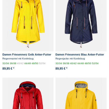
Damen Friesennerz Gelb Anker-Futter
Damen Friesennerz Blau Anker-Futter
Regenmantel mit Kordelzug
Regenjacke mit Kordelzug
32/34
36/38
40/42
44/46
48/50
52/54
32/34
36/38
40/42
44/46
48/50
52/54
89,95 € *
89,95 € *