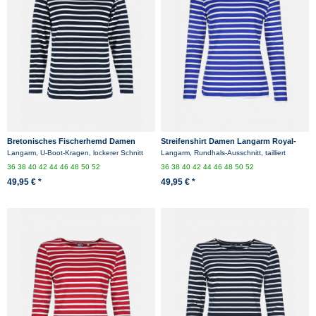
Bretonisches Fischerhemd Damen
Streifenshirt Damen Langarm Royal-
Langarm - Streifenshirt -
Weiß Gestreift Ringelshirt
Langarm, U-Boot-Kragen, lockerer Schnitt
Langarm, Rundhals-Ausschnitt, tailliert
blau/weissgestreift
36
38
40
42
44
46
48
50
52
36
38
40
42
44
46
48
50
52
49,95 € *
49,95 € *