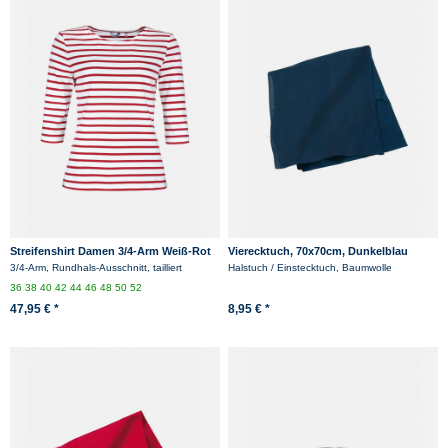
Streifenshirt Damen 3/4-Arm Weiß-Rot
Vierecktuch, 70x70cm, Dunkelblau
Gestreift Ringelshirt
3/4-Arm, Rundhals-Ausschnitt, tailliert
Halstuch / Einstecktuch, Baumwolle
36
38
40
42
44
46
48
50
52
47,95 € *
8,95 € *