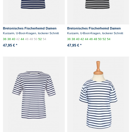
Bretonisches Fischerhemd Damen
Bretonisches Fischerhemd Damen
Kurzarm - blau/ecrugestreift
Kurzarm - blau/weissgestreift
Kurzarm, U-Boot-Kragen, lockerer Schnitt
Kurzarm, U-Boot-Kragen, lockerer Schnitt
36
38
40
42
44
46
48
50
52
54
36
38
40
42
44
46
48
50
52
54
47,95 € *
47,95 € *