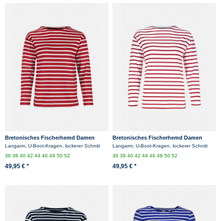
Bretonisches Fischerhemd Damen
Bretonisches Fischerhemd Damen
Langarm - Streifenshirt -
Langarm - Streifenshirt -
Langarm, U-Boot-Kragen, lockerer Schnitt
Langarm, U-Boot-Kragen, lockerer Schnitt
rot/weissgestreift
weiß/rotgestreift
36
38
40
42
44
46
48
50
52
36
38
40
42
44
46
48
50
52
49,95 € *
49,95 € *