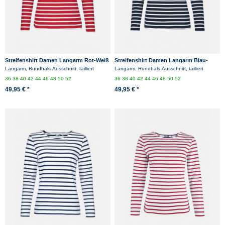
Streifenshirt Damen Langarm Rot-Weiß
Streifenshirt Damen Langarm Blau-
gestreift Ringelshirt
Weiß Gestreift Ringelshirt
Langarm, Rundhals-Ausschnitt, tailliert
Langarm, Rundhals-Ausschnitt, tailliert
36
38
40
42
44
46
48
50
52
36
38
40
42
44
46
48
50
52
49,95 € *
49,95 € *