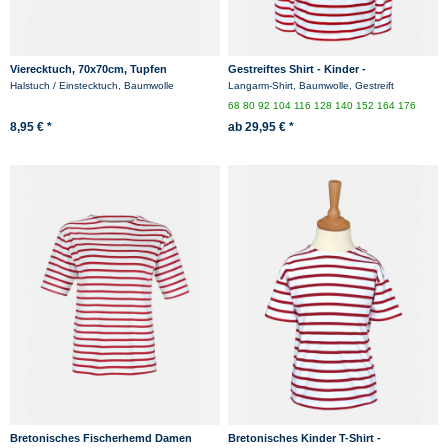
Vierecktuch, 70x70cm, Tupfen
Gestreiftes Shirt - Kinder -
weiß/rotgestreift
Halstuch / Einstecktuch, Baumwolle
Langarm-Shirt, Baumwolle, Gestreift
68
80
92
104
116
128
140
152
164
176
8,95 € *
ab 29,95 € *
Bretonisches Fischerhemd Damen
Bretonisches Kinder T-Shirt -