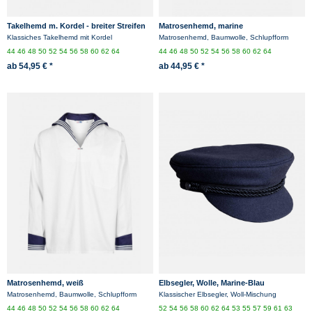
Takelhemd m. Kordel - breiter Streifen
Matrosenhemd, marine
Klassiches Takelhemd mit Kordel
Matrosenhemd, Baumwolle, Schlupfform
44
46
48
50
52
54
56
58
60
62
64
44
46
48
50
52
54
56
58
60
62
64
ab 54,95 € *
ab 44,95 € *
Matrosenhemd, weiß
Elbsegler, Wolle, Marine-Blau
Matrosenhemd, Baumwolle, Schlupfform
Klassischer Elbsegler, Woll-Mischung
44
46
48
50
52
54
56
58
60
62
64
52
54
56
58
60
62
64
53
55
57
59
61
63