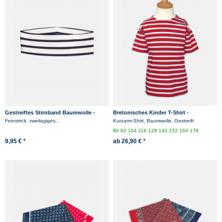
Gestreiftes Stirnband Baumwolle -
Bretonisches Kinder T-Shirt -
weiss/blaugestreift
rot/weissgestreift
Feinstrick, zweilagiges...
Kurzarm-Shirt, Baumwolle, Gestreift
80
92
104
116
128
140
152
164
176
9,95 € *
ab 26,90 € *