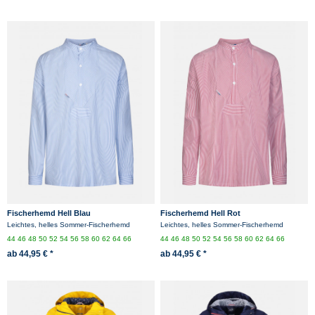
Fischerhemd Hell Blau
Fischerhemd Hell Rot
Leichtes, helles Sommer-Fischerhemd
Leichtes, helles Sommer-Fischerhemd
44
46
48
50
52
54
56
58
60
62
64
66
44
46
48
50
52
54
56
58
60
62
64
66
ab 44,95 € *
ab 44,95 € *