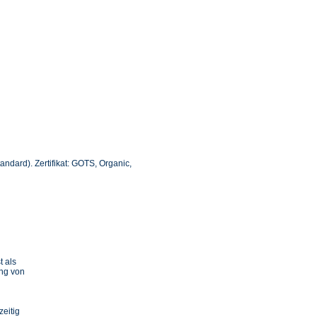
andard). Zertifikat: GOTS, Organic,
t als
ung von
n
zeitig