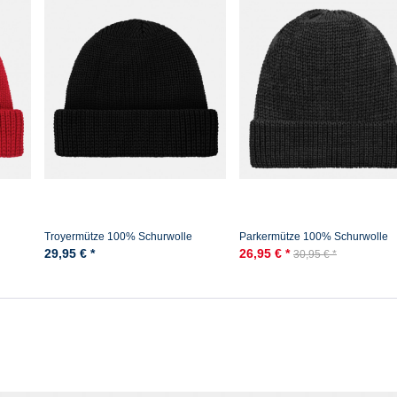
Troyermütze 100% Schurwolle
Parkermütze 100% Schurwolle
lle -
Hanseheld - Strickmütze aus Wolle -
Hanseheld Strickmütze Wolle -
29,95 € *
26,95 € *
30,95 € *
Schwarz
Anthrazit