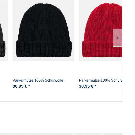
Parkermütze 100% Schurwolle
Parkermütze 100% Schurwolle
Hanseheld Strickmütze Wolle -
Hanseheld Strickmütze Wolle - Ro
30,95 € *
30,95 € *
Schwarz