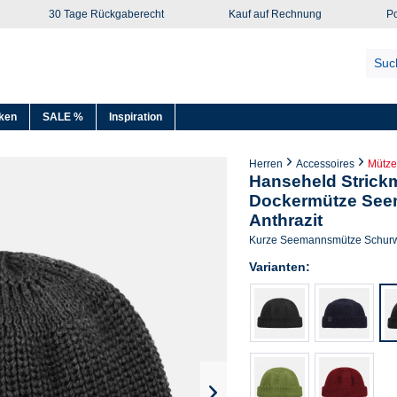
30 Tage Rückgaberecht
Kauf auf Rechnung
Po
ken
SALE %
Inspiration
Herren
Accessoires
Mütz
Hanseheld Strick
Dockermütze Seem
Anthrazit
Kurze Seemannsmütze Schurw
Varianten: