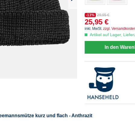
-13%
29,95 €
25,95 €
inkl. MwSt.
zzgl. Versandkoste
Artikel auf Lager, Liefe
In den Waren
mannsmütze kurz und flach - Anthrazit