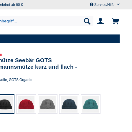
rtofrei ab 60 €
Service/Hilfe
en
mütze Seebär GOTS
annsmütze kurz und flach -
olle, GOTS Organic