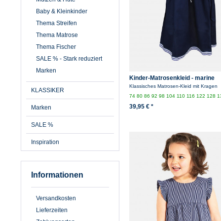
Baby & Kleinkinder
Thema Streifen
Thema Matrose
Thema Fischer
SALE % - Stark reduziert
Marken
Kinder-Matrosenkleid - marine
Klassisches Matrosen-Kleid mit Kragen
KLASSIKER
74
80
86
92
98
104
110
116
122
128
1
39,95 € *
Marken
SALE %
Inspiration
Informationen
Versandkosten
Lieferzeiten