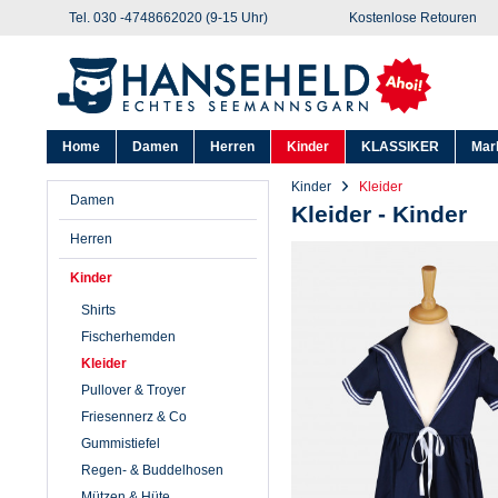
Tel. 030 -4748662020 (9-15 Uhr)
Kostenlose Retouren
Home
Damen
Herren
Kinder
KLASSIKER
Mar
Kinder
Kleider
Damen
Kleider - Kinder
Herren
Kinder
Shirts
Fischerhemden
Kleider
Pullover & Troyer
Friesennerz & Co
Gummistiefel
Regen- & Buddelhosen
Mützen & Hüte