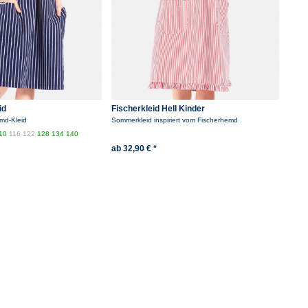
id
Fischerkleid Hell Kinder
md-Kleid
Sommerkleid inspiriert vom Fischerhemd
10
116
122
128
134
140
ab 32,90 € *