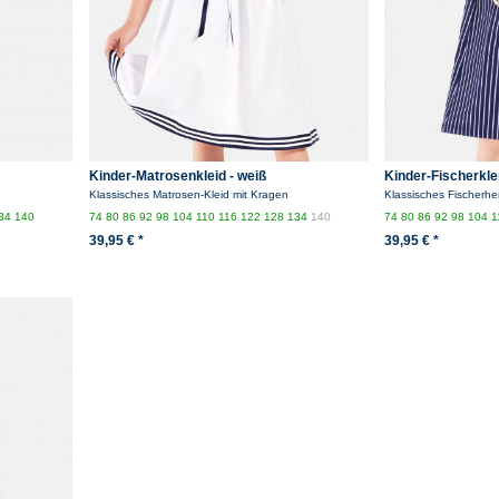
Kinder-Matrosenkleid - weiß
Kinder-Fischerkle
Klassisches Matrosen-Kleid mit Kragen
Klassisches Fischerhe
34
140
74
80
86
92
98
104
110
116
122
128
134
140
74
80
86
92
98
104
1
39,95 € *
39,95 € *