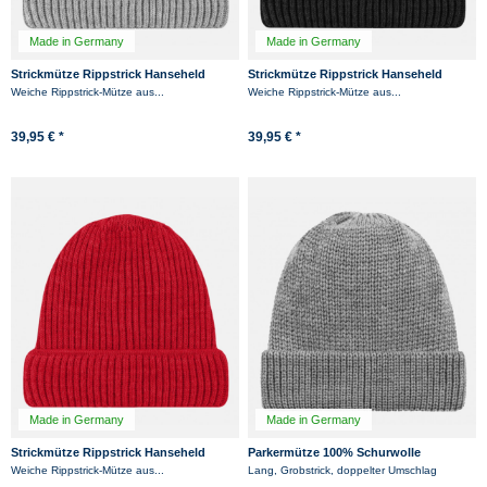
Made in Germany
Made in Germany
Strickmütze Rippstrick Hanseheld
Strickmütze Rippstrick Hanseheld
100% Schurwolle (Merino) - Grau
100% Schurwolle (Merino) - Anthrazit
Weiche Rippstrick-Mütze aus...
Weiche Rippstrick-Mütze aus...
39,95 € *
39,95 € *
Made in Germany
Made in Germany
Strickmütze Rippstrick Hanseheld
Parkermütze 100% Schurwolle
100% Schurwolle (Merino) - Rot
Hanseheld Strickmütze Wolle - Grau
Weiche Rippstrick-Mütze aus...
Lang, Grobstrick, doppelter Umschlag