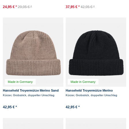
24,95 € *
29,95 € *
37,95 € *
42,95 € *
Made in Germany
Made in Germany
Hanseheld Troyermütze Merino Sand
Hanseheld Troyermütze Merino
GOTS Organic
Schwarz GOTS Organic
Kürzer, Grobstrick, doppelter Umschlag
Kürzer, Grobstrick, doppelter Umschlag
-11%
42,95 € *
42,95 € *