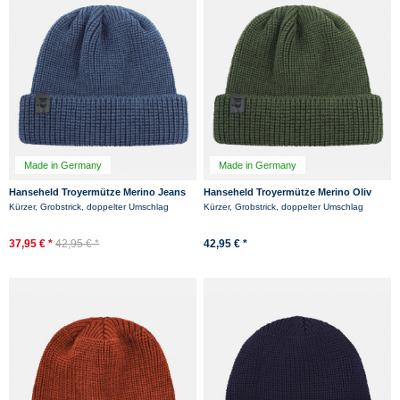
Made in Germany
Made in Germany
Hanseheld Troyermütze Merino Jeans
Hanseheld Troyermütze Merino Oliv
Blau GOTS Organic
Grün GOTS Organic
Kürzer, Grobstrick, doppelter Umschlag
Kürzer, Grobstrick, doppelter Umschlag
37,95 € *
42,95 € *
42,95 € *