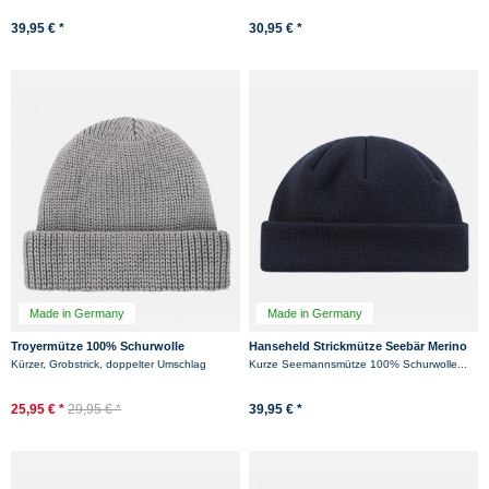
-13%
39,95 € *
30,95 € *
Made in Germany
Made in Germany
Troyermütze 100% Schurwolle
Hanseheld Strickmütze Seebär Merino
Hanseheld - Strickmütze aus Wolle -
Dockermütze kurz flach - Dunkelblau
Kürzer, Grobstrick, doppelter Umschlag
Kurze Seemannsmütze 100% Schurwolle...
Grau
-12%
25,95 € *
29,95 € *
39,95 € *