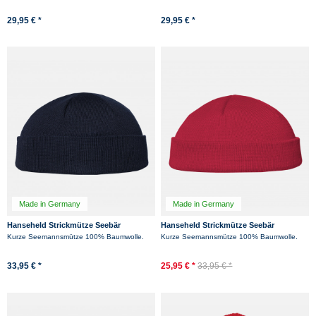
-23%
29,95 € *
29,95 € *
Made in Germany
Made in Germany
Hanseheld Strickmütze Seebär
Hanseheld Strickmütze Seebär
Baumwolle Dockermütze kurz flach -
Baumwolle Dockermütze kurz flach -
Kurze Seemannsmütze 100% Baumwolle.
Kurze Seemannsmütze 100% Baumwolle.
Marine blau
Rot
33,95 € *
25,95 € *
33,95 € *