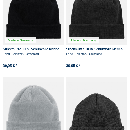
Made in Germany
Made in Germany
Strickmütze 100% Schurwolle Merino
Strickmütze 100% Schurwolle Merino
Hanseheld Feinstrickmütze - Schwarz
Hanseheld Feinstrickmütze - Anthrazit
Lang, Feinstrick, Umschlag
Lang, Feinstrick, Umschlag
-11%
-13%
39,95 € *
39,95 € *