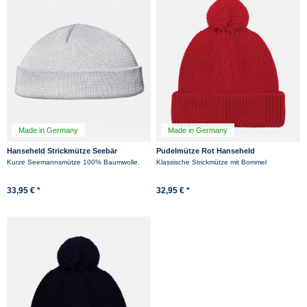
Made in Germany
Made in Germany
Hanseheld Strickmütze Seebär
Pudelmütze Rot Hanseheld
Baumwolle Dockermütze kurz flach -
Bommelmütze
Kurze Seemannsmütze 100% Baumwolle.
Klassische Strickmütze mit Bommel
Grau
33,95 € *
32,95 € *