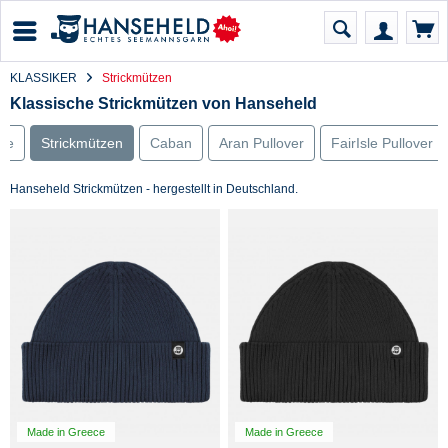
KLASSIKER
Strickmützen
Klassische Strickmützen von Hanseheld
tze
Strickmützen
Caban
Aran Pullover
FairIsle Pullover
-33%
-33%
Hanseheld Strickmützen - hergestellt in Deutschland.
Made in Greece
Made in Greece