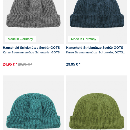
Made in Germany
Made in Germany
Hanseheld Strickmütze Seebär GOTS
Hanseheld Strickmütze Seebär GOTS
Dockermütze Seemannsmütze kurz
Dockermütze Seemannsmütze kurz
Kurze Seemannsmütze Schurwolle, GOTS...
Kurze Seemannsmütze Schurwolle, GOTS...
und flach -...
und flach -...
-23%
-23%
24,95 € *
29,95 € *
29,95 € *