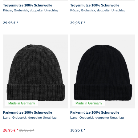
Troyermütze 100% Schurwolle
Troyermütze 100% Schurwolle
Hanseheld - Strickmütze aus Wolle -
Hanseheld - Strickmütze aus Wolle -
Kürzer, Grobstrick, doppelter Umschlag
Kürzer, Grobstrick, doppelter Umschlag
Rot
Schwarz
-12%
29,95 € *
29,95 € *
Made in Germany
Made in Germany
Parkermütze 100% Schurwolle
Parkermütze 100% Schurwolle
Hanseheld Strickmütze Wolle -
Hanseheld Strickmütze Wolle - Schwarz
Lang, Grobstrick, doppelter Umschlag
Lang, Grobstrick, doppelter Umschlag
Anthrazit
26,95 € *
30,95 € *
30,95 € *