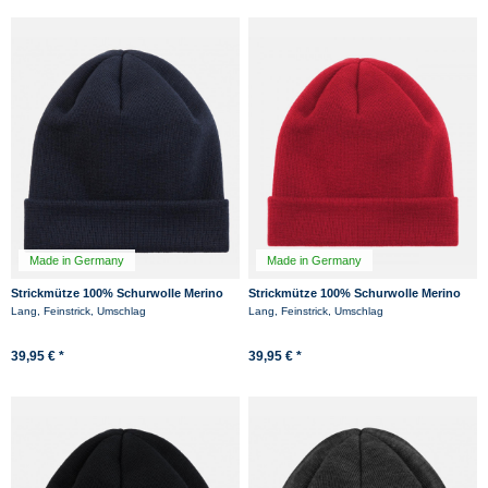
Made in Germany
Made in Germany
Strickmütze 100% Schurwolle Merino
Strickmütze 100% Schurwolle Merino
Hanseheld Feinstrickmütze - Marine
Hanseheld Feinstrickmütze - Rot
Lang, Feinstrick, Umschlag
Lang, Feinstrick, Umschlag
39,95 € *
39,95 € *