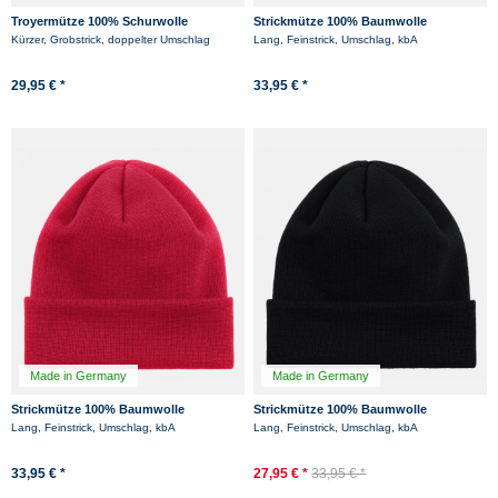
Troyermütze 100% Schurwolle
Strickmütze 100% Baumwolle
Hanseheld - Strickmütze aus Wolle -
Hanseheld - Marine
Kürzer, Grobstrick, doppelter Umschlag
Lang, Feinstrick, Umschlag, kbA
Anthrazit
-17%
29,95 € *
33,95 € *
Made in Germany
Made in Germany
Strickmütze 100% Baumwolle
Strickmütze 100% Baumwolle
Hanseheld - Rot
Hanseheld - Schwarz
Lang, Feinstrick, Umschlag, kbA
Lang, Feinstrick, Umschlag, kbA
33,95 € *
27,95 € *
33,95 € *