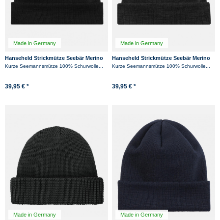
Made in Germany
Made in Germany
Hanseheld Strickmütze Seebär Merino
Hanseheld Strickmütze Seebär Merino
Dockermütze kurz flach - Schwarz
Dockermütze kurz flach - Anthrazit
Kurze Seemannsmütze 100% Schurwolle...
Kurze Seemannsmütze 100% Schurwolle...
39,95 € *
39,95 € *
Made in Germany
Made in Germany