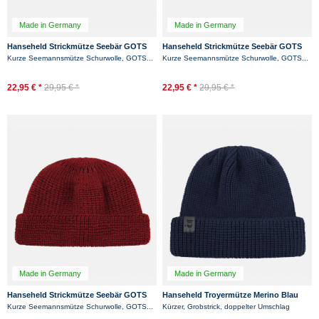
Made in Germany
Made in Germany
Hanseheld Strickmütze Seebär GOTS
Hanseheld Strickmütze Seebär GOTS
Dockermütze Seemannsmütze kurz
Dockermütze Seemannsmütze kurz
Kurze Seemannsmütze Schurwolle, GOTS...
Kurze Seemannsmütze Schurwolle, GOTS...
und flach -...
und flach -...
-16%
-11%
22,95 € *
29,95 € *
22,95 € *
29,95 € *
Made in Germany
Made in Germany
Hanseheld Strickmütze Seebär GOTS
Hanseheld Troyermütze Merino Blau
Dockermütze Seemannsmütze kurz
GOTS Organic
Kurze Seemannsmütze Schurwolle, GOTS...
Kürzer, Grobstrick, doppelter Umschlag
und flach -...