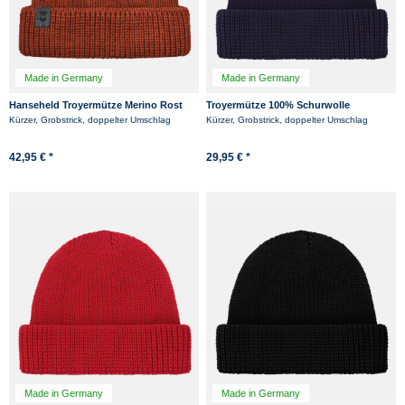
Made in Germany
Made in Germany
Hanseheld Troyermütze Merino Rost
Troyermütze 100% Schurwolle
Rot GOTS Organic
Hanseheld - Strickmütze aus Wolle -
Kürzer, Grobstrick, doppelter Umschlag
Kürzer, Grobstrick, doppelter Umschlag
Marine
42,95 € *
29,95 € *
Made in Germany
Made in Germany