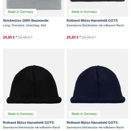
Made in Germany
Made in Germany
Strickmütze 100% Baumwolle
Rollrand Mütze Hanseheld GOTS
Hanseheld - Grau
Schurwolle Strickmütze kurz -
Lang, Feinstrick, Umschlag, kbA
Seemanns-Strickmütze mit rollbarem Rand
Anthrazit
29,95 € *
33,95 € *
25,95 € *
29,95 € *
Made in Germany
Made in Germany
Rollrand Mütze Hanseheld GOTS
Rollrand Mütze Hanseheld GOTS
Schurwolle Strickmütze kurz - Schwarz
Schurwolle Strickmütze kurz - Marine
Seemanns-Strickmütze mit rollbarem Rand
Seemanns-Strickmütze mit rollbarem Rand