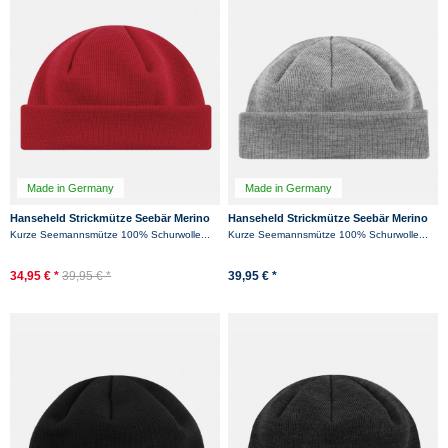
Made in Germany
Made in Germany
Hanseheld Strickmütze Seebär Merino
Hanseheld Strickmütze Seebär Merino
Dockermütze kurz flach - Rot
Dockermütze kurz flach - Grau
Kurze Seemannsmütze 100% Schurwolle...
Kurze Seemannsmütze 100% Schurwolle...
34,95 € *
39,95 € *
39,95 € *