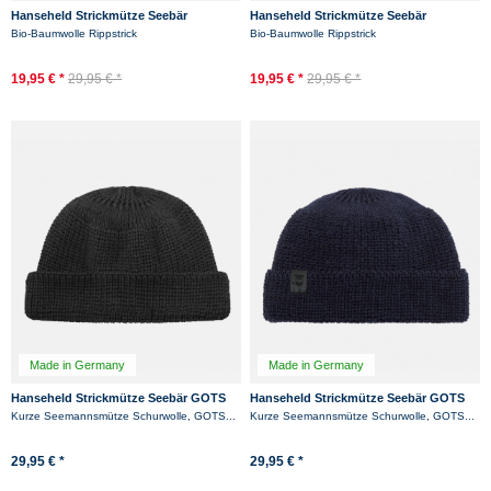
Hanseheld Strickmütze Seebär
Hanseheld Strickmütze Seebär
Rippstrick Blau Dockermütze
Rippstrick Schwarz Dockermütze
Bio-Baumwolle Rippstrick
Bio-Baumwolle Rippstrick
Baumwolle GOTS Organic
Baumwolle GOTS...
19,95 € *
29,95 € *
19,95 € *
29,95 € *
Made in Germany
Made in Germany
Hanseheld Strickmütze Seebär GOTS
Hanseheld Strickmütze Seebär GOTS
Dockermütze Seemannsmütze kurz
Dockermütze Seemannsmütze kurz
Kurze Seemannsmütze Schurwolle, GOTS...
Kurze Seemannsmütze Schurwolle, GOTS...
und flach -...
und flach -...
-13%
-16%
29,95 € *
29,95 € *