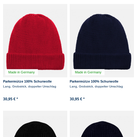
Made in Germany
Made in Germany
Parkermütze 100% Schurwolle
Parkermütze 100% Schurwolle
Hanseheld Strickmütze Wolle - Rot
Hanseheld Strickmütze Wolle - Marine
Lang, Grobstrick, doppelter Umschlag
Lang, Grobstrick, doppelter Umschlag
-12%
30,95 € *
30,95 € *