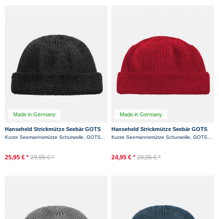
Made in Germany
Made in Germany
Hanseheld Strickmütze Seebär GOTS
Hanseheld Strickmütze Seebär GOTS
Dockermütze Seemannsmütze kurz
Dockermütze Seemannsmütze kurz
Kurze Seemannsmütze Schurwolle, GOTS...
Kurze Seemannsmütze Schurwolle, GOTS...
und flach -...
und flach - Rot
-16%
25,95 € *
29,95 € *
24,95 € *
29,95 € *