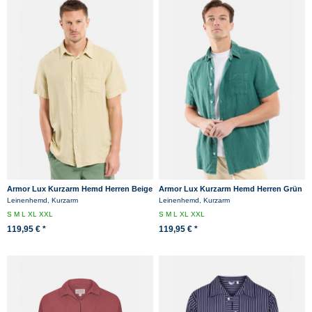
Armor Lux Kurzarm Hemd Herren Beige
Armor Lux Kurzarm Hemd Herren Grün
Comfort
Comfort
Leinenhemd, Kurzarm
Leinenhemd, Kurzarm
S
M
L
XL
XXL
S
M
L
XL
XXL
119,95 € *
119,95 € *