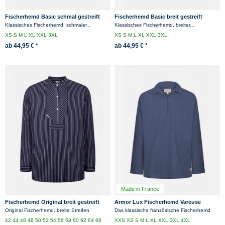
Fischerhemd Basic schmal gestreift
Fischerhemd Basic breit gestreift
Finkenwerder
Klassisches Fischerhemd, schmaler...
Klassisches Fischerhemd, breiter...
XS
S
M
L
XL
XXL
3XL
XS
S
M
L
XL
XXL
3XL
ab 44,95 € *
ab 44,95 € *
Made in France
Fischerhemd Original breit gestreift
Armor Lux Fischerhemd Vareuse
marine
Original Fischerhemd, breite Streifen
Das klassische französische Fischerhemd
42
44
46
48
50
52
54
56
58
60
62
64
66
XXS
XS
S
M
L
XL
XXL
3XL
4XL