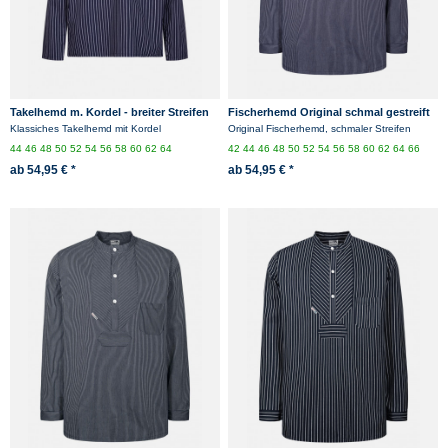
Takelhemd m. Kordel - breiter Streifen
Fischerhemd Original schmal gestreift
Klassiches Takelhemd mit Kordel
Original Fischerhemd, schmaler Streifen
44
46
48
50
52
54
56
58
60
62
64
42
44
46
48
50
52
54
56
58
60
62
64
66
ab 54,95 € *
ab 54,95 € *