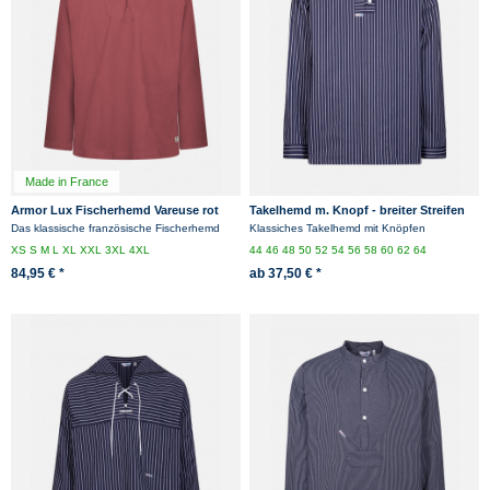
Made in France
Armor Lux Fischerhemd Vareuse rot
Takelhemd m. Knopf - breiter Streifen
Das klassische französische Fischerhemd
Klassiches Takelhemd mit Knöpfen
XS
S
M
L
XL
XXL
3XL
4XL
44
46
48
50
52
54
56
58
60
62
64
84,95 € *
ab 37,50 € *