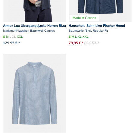
Made in Greece
Armor Lux Übergangsjacke Herren Blau
Hanseheld Schnieker Fischer Hemd
Overshirt Fischerjacke Canvas Heritage
Herren Blau Weiß Gestreift
Maritimer Klassiker, Baumwoll-Canvas
Baumwolle (Bio), Regular Fit
Fischerhemd GOTS...
S
M
L
XL
XXL
S
M
L
XL
XXL
129,95 € *
79,95 € *
89,95 € *