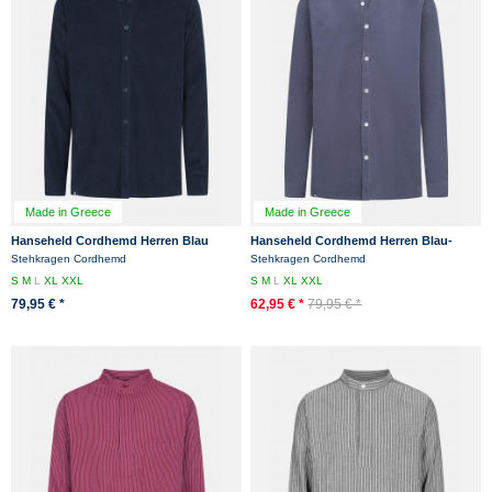
Made in Greece
Made in Greece
Hanseheld Cordhemd Herren Blau
Hanseheld Cordhemd Herren Blau-
Grau
Stehkragen Cordhemd
Stehkragen Cordhemd
S
M
L
XL
XXL
S
M
L
XL
XXL
79,95 € *
62,95 € *
79,95 € *