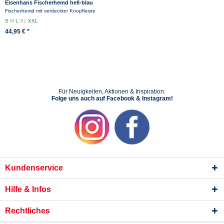
Eisenhans Fischerhemd hell-blau
schmal gestreift
Fischerhemd mit verdeckter Knopfleiste
S
M
L
XL
XXL
44,95 € *
Für Neuigkeiten, Aktionen & Inspiration:
Folge uns auch auf Facebook & Instagram!
Kundenservice
Hilfe & Infos
Rechtliches