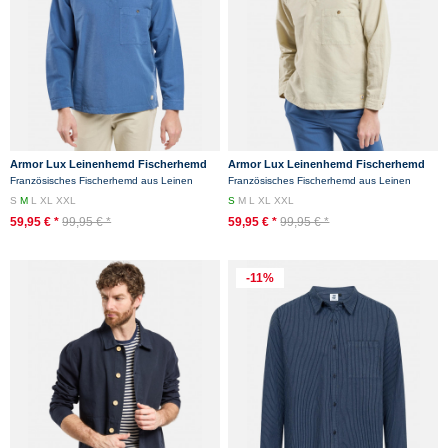
Armor Lux Leinenhemd Fischerhemd
Armor Lux Leinenhemd Fischerhemd
Vareuse Leinen Blau Heritage
Vareuse Creme Weiß Beige Heritage
Französisches Fischerhemd aus Leinen
Französisches Fischerhemd aus Leinen
S
M
L
XL
XXL
S
M
L
XL
XXL
59,95 € *
99,95 € *
59,95 € *
99,95 € *
-11%