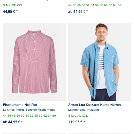
S
M
L
XL
XXL
44
46
48
50
52
54
56
58
60
62
64
66
44,95 € *
ab 44,95 € *
Fischerhemd Hell Rot
Armor Lux Kurzarm Hemd Herren
Hellblau Türkis Comfort
Leichtes, helles Sommer-Fischerhemd
Leinenhemd, Kurzarm
44
46
48
50
52
54
56
58
60
62
64
66
S
M
L
XL
XXL
ab 44,95 € *
119,95 € *