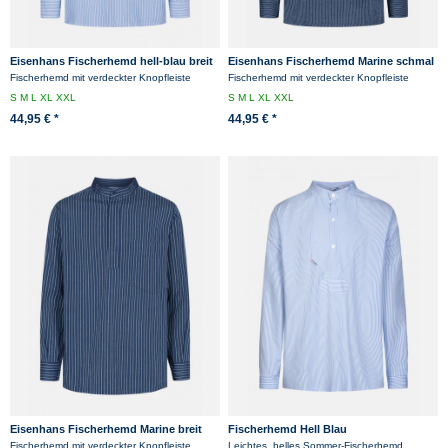
Eisenhans Fischerhemd hell-blau breit
Eisenhans Fischerhemd Marine schmal
gestreift
gestreift
Fischerhemd mit verdeckter Knopfleiste
Fischerhemd mit verdeckter Knopfleiste
S
M
L
XL
XXL
S
M
L
XL
XXL
44,95 € *
44,95 € *
Eisenhans Fischerhemd Marine breit
Fischerhemd Hell Blau
gestreift
Fischerhemd mit verdeckter Knopfleiste
Leichtes, helles Sommer-Fischerhemd