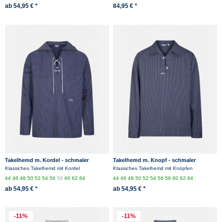
ab 54,95 € *
84,95 € *
Takelhemd m. Kordel - schmaler
Takelhemd m. Knopf - schmaler
Streifen
Streifen
Klassiches Takelhemd mit Kordel
Klassiches Takelhemd mit Knöpfen
44
46
48
50
52
54
56
58
60
62
64
44
46
48
50
52
54
56
58
60
62
64
ab 54,95 € *
ab 54,95 € *
-11%
-11%