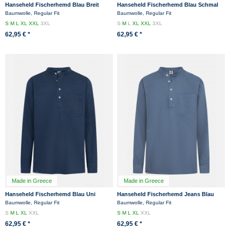
Hanseheld Fischerhemd Blau Breit
Hanseheld Fischerhemd Blau Schmal
Gestreift GOTS Organic
Gestreift GOTS Organic
Baumwolle, Regular Fit
Baumwolle, Regular Fit
S
M
L
XL
XXL
3XL
S
M
L
XL
XXL
3XL
62,95 € *
62,95 € *
Made in Greece
Made in Greece
Hanseheld Fischerhemd Blau Uni
Hanseheld Fischerhemd Jeans Blau
GOTS Organic
Uni GOTS Organic
Baumwolle, Regular Fit
Baumwolle, Regular Fit
S
M
L
XL
XXL
S
M
L
XL
XXL
62,95 € *
62,95 € *