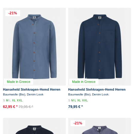
-21%
Made in Greece
Made in Greece
Hanseheld Stehkragen-Hemd Herren
Hanseheld Stehkragen-Hemd Herren
Jeans-Blau Baumwolle GOTS Organic
Navy-Blau Baumwolle GOTS Organic
Baumwolle (Bio), Denim Look
Baumwolle (Bio), Denim Look
S
M
L
XL
XXL
S
M
L
XL
XXL
62,95 € *
79,95 € *
79,95 € *
-21%