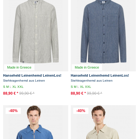
Made in Greece
Made in Greece
Hanseheld Leinenhemd LeinenLos!
Hanseheld Leinenhemd LeinenLos!
Herren Beige Gestreift Fischerhemd
Herren Blau Gestreift Fischerhemd
Stehkragenhemd aus Leinen
Stehkragenhemd aus Leinen
Stehkragen
Stehkragen
S
M
L
XL
XXL
S
M
L
XL
XXL
88,90 € *
99,90 € *
88,90 € *
99,90 € *
-40%
-40%