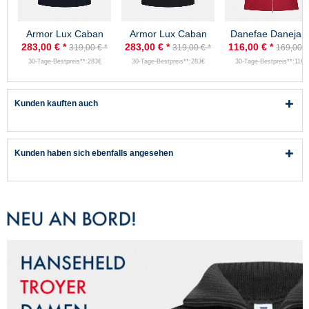
Armor Lux Caban
Armor Lux Caban
Danefae Danejan
Damen Marine
Damen Schwarz
Damen Softshell
283,00 € *
283,00 € *
116,00 € *
319,00 € *
319,00 € *
169,00 €
Penfret
Penfret
Jacke Rot
30-Tage-Bestpreis**:283€
30-Tage-Bestpreis**:283€
30-Tage-Bestpreis**:116€
Kunden kauften auch
Kunden haben sich ebenfalls angesehen