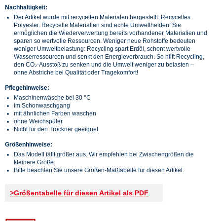
Nachhaltigkeit:
Der Artikel wurde mit recycelten Materialen hergestellt: Recyceltes
Polyester. Recycelte Materialien sind echte Umwelthelden! Sie
ermöglichen die Wiederverwertung bereits vorhandener Materialien und
sparen so wertvolle Ressourcen. Weniger neue Rohstoffe bedeuten
weniger Umweltbelastung: Recycling spart Erdöl, schont wertvolle
Wasserressourcen und senkt den Energieverbrauch. So hilft Recycling,
den CO₂-Ausstoß zu senken und die Umwelt weniger zu belasten –
ohne Abstriche bei Qualität oder Tragekomfort!
Pflegehinweise:
Maschinenwäsche bei 30 °C
im Schonwaschgang
mit ähnlichen Farben waschen
ohne Weichspüler
Nicht für den Trockner geeignet
Größenhinweise:
Das Modell fällt größer aus. Wir empfehlen bei Zwischengrößen die
kleinere Größe.
Bitte beachten Sie unsere Größen-Maßtabelle für diesen Artikel.
>Größentabelle für diesen Artikel als PDF