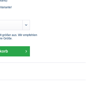
hland)
 Variante!
lt größer aus. Wir empfehlen
re Größe.
korb