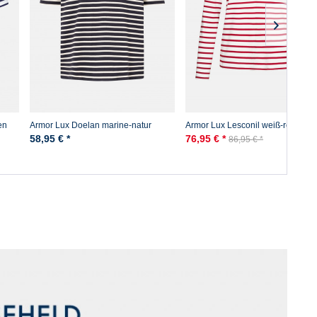
en
Armor Lux Doelan marine-natur
Armor Lux Lesconil weiß-rot Dam
Streifenshirt
58,95 € *
76,95 € *
86,95 € *