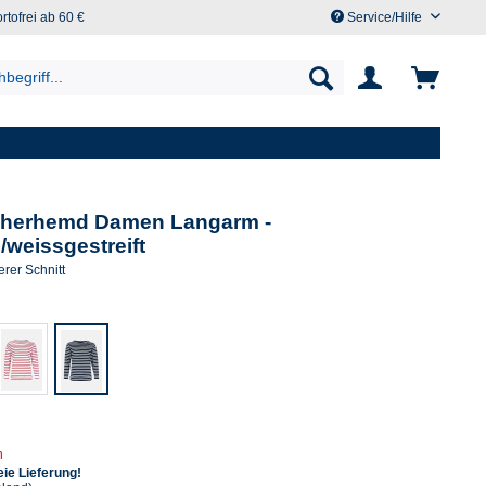
rtofrei ab 60 €
Service/Hilfe
cherhemd Damen Langarm -
u/weissgestreift
rer Schnitt
n
ie Lieferung!