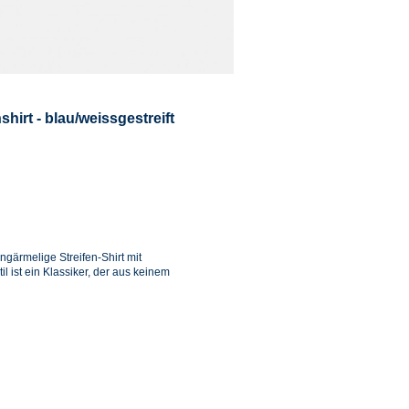
irt - blau/weissgestreift
gärmelige Streifen-Shirt mit
 ist ein Klassiker, der aus keinem