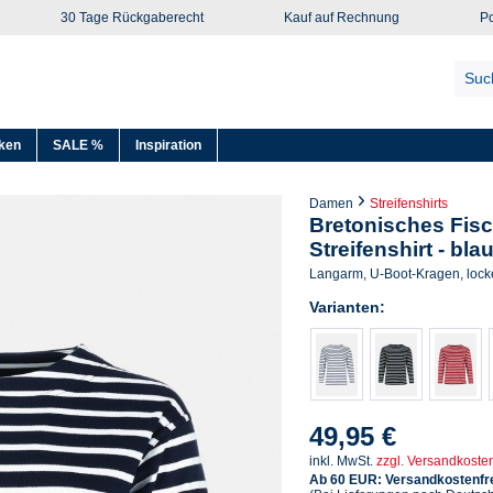
30 Tage Rückgaberecht
Kauf auf Rechnung
Po
ken
SALE %
Inspiration
Damen
Streifenshirts
Bretonisches Fis
Streifenshirt - bla
Langarm, U-Boot-Kragen, locke
Varianten:
49,95 €
inkl. MwSt.
zzgl. Versandkoste
Ab 60 EUR: Versandkostenfre