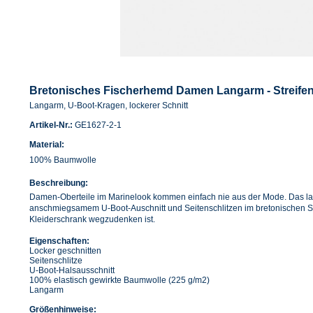
Bretonisches Fischerhemd Damen Langarm - Streifensh
Langarm, U-Boot-Kragen, lockerer Schnitt
Artikel-Nr.:
GE1627-2-1
Material:
100% Baumwolle
Beschreibung:
Damen-Oberteile im Marinelook kommen einfach nie aus der Mode. Das lan
anschmiegsamem U-Boot-Auschnitt und Seitenschlitzen im bretonischen Stil
Kleiderschrank wegzudenken ist.
Eigenschaften:
Locker geschnitten
Seitenschlitze
U-Boot-Halsausschnitt
100% elastisch gewirkte Baumwolle (225 g/m2)
Langarm
Größenhinweise: