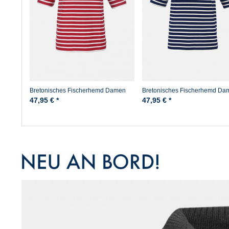
Bretonisches Fischerhemd Damen
Bretonisches Fischerhemd Da
Kurzarm - rot/weissgestreift
Kurzarm - blau/ecrugestreift
47,95 € *
47,95 € *