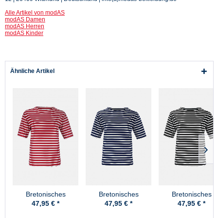
Alle Artikel von modAS
modAS Damen
modAS Herren
modAS Kinder
Ähnliche Artikel
Bretonisches
Bretonisches
Bretonisches
Fischerhemd Damen
Fischerhemd Damen
Fischerhemd Dam
47,95 € *
47,95 € *
47,95 € *
Kurzarm -
Kurzarm -
Kurzarm -
rot/weissgestreift
blau/ecrugestreift
blau/weissgestreif