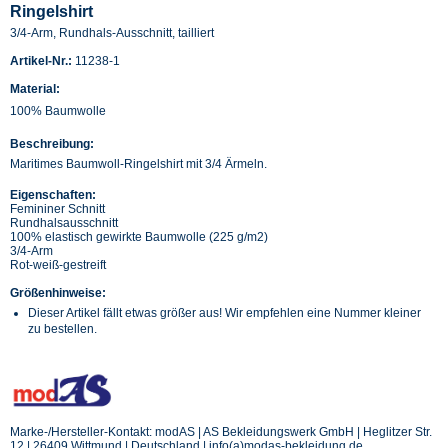
Ringelshirt
3/4-Arm, Rundhals-Ausschnitt, tailliert
Artikel-Nr.:
11238-1
Material:
100% Baumwolle
Beschreibung:
Maritimes Baumwoll-Ringelshirt mit 3/4 Ärmeln.
Eigenschaften:
Femininer Schnitt
Rundhalsausschnitt
100% elastisch gewirkte Baumwolle (225 g/m2)
3/4-Arm
Rot-weiß-gestreift
Größenhinweise:
Dieser Artikel fällt etwas größer aus! Wir empfehlen eine Nummer kleiner
zu bestellen.
Marke-/Hersteller-Kontakt: modAS | AS Bekleidungswerk GmbH | Heglitzer Str.
12 | 26409 Wittmund | Deutschland | info(a)modas-bekleidung.de