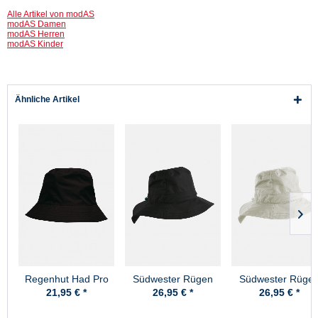
Alle Artikel von modAS
modAS Damen
modAS Herren
modAS Kinder
Ähnliche Artikel
Regenhut Had Pro
Südwester Rügen
Südwester Rüge
Schwarz Pro-X
Schwarz Pro-X
Stone Pro-X
21,95 € *
26,95 € *
26,95 € *