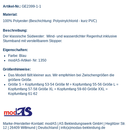
Artikel-Nr.:
GE2399-1-1
Material:
100% Polyester (Beschichtung: Polyvinylchlorid - kurz PVC)
Beschreibung:
Der klassische Südwester: Wind- und wasserdichter Regenhut inklusive
Sturmband mit verstellbarem Stopper.
Eigenschaften:
Farbe: Blau
modAS-Artikel- Nr: 1350
Größenhinweise:
Das Modell fällt kleiner aus. Wir empfehlen bei Zwischengrößen die
größere Größe.
Größe S = Kopfumfang 53-54 Größe M = Kopfumfang 55-56 Größe L =
Kopfumfang 57-58 Größe XL = Kopfumfang 59-60 Größe XXL =
Kopfumfang 61-62
Marke-/Hersteller-Kontakt: modAS | AS Bekleidungswerk GmbH | Heglitzer Str.
12 | 26409 Wittmund | Deutschland | info(a)modas-bekleidung.de