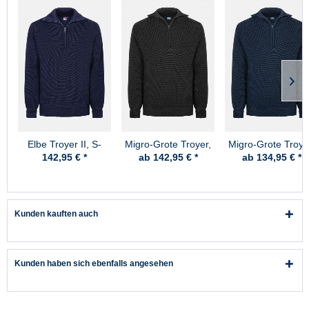
Elbe Troyer II, S-
Migro-Grote Troyer,
Migro-Grote Troye
Skipper Marine-Blau
Schurwolle -
Schurwolle - Mari
142,95 € *
ab 142,95 € *
ab 134,95 € *
Schwarz
Kunden kauften auch
Kunden haben sich ebenfalls angesehen