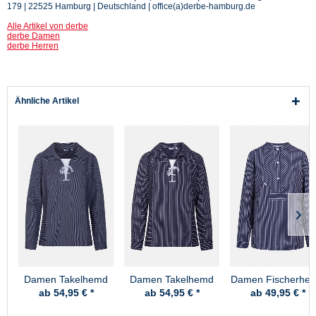
179 | 22525 Hamburg | Deutschland | office(a)derbe-hamburg.de
Alle Artikel von derbe
derbe Damen
derbe Herren
Ähnliche Artikel
Damen Takelhemd
Damen Takelhemd
Damen Fischerhe
mit Kordel schmal
mit Kordel breit
breit gestreift
ab 54,95 € *
ab 54,95 € *
ab 49,95 € *
gestreift
gestreift
Fischerhemd
Fischerhemd