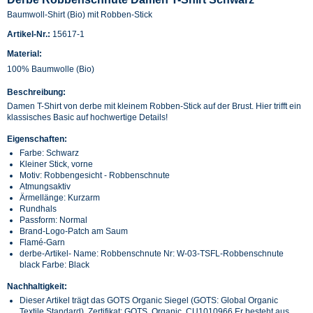
Baumwoll-Shirt (Bio) mit Robben-Stick
Artikel-Nr.:
15617-1
Material:
100% Baumwolle (Bio)
Beschreibung:
Damen T-Shirt von derbe mit kleinem Robben-Stick auf der Brust. Hier trifft ein
klassisches Basic auf hochwertige Details!
Eigenschaften:
Farbe: Schwarz
Kleiner Stick, vorne
Motiv: Robbengesicht - Robbenschnute
Atmungsaktiv
Ärmellänge: Kurzarm
Rundhals
Passform: Normal
Brand-Logo-Patch am Saum
Flamé-Garn
derbe-Artikel- Name: Robbenschnute Nr: W-03-TSFL-Robbenschnute
black Farbe: Black
Nachhaltigkeit:
Dieser Artikel trägt das GOTS Organic Siegel (GOTS: Global Organic
Textile Standard). Zertifikat: GOTS, Organic, CU1010966 Er besteht aus