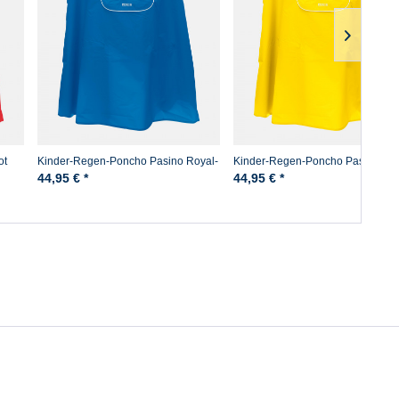
ot
Kinder-Regen-Poncho Pasino Royal-
Kinder-Regen-Poncho Pasino Ge
Blau Pro-X
Pro-X
44,95 € *
44,95 € *