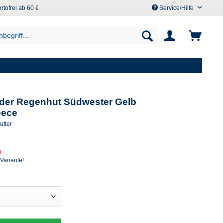
rtofrei ab 60 €
Service/Hilfe
nder Regenhut Südwester Gelb
eece
utter
n
 Variante!