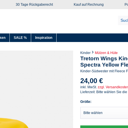
30 Tage Rückgaberecht
Kauf auf Rechnung
Po
ken
SALE %
Inspiration
Kinder
Mützen & Hüte
Tretorn Wings Ki
Spectra Yellow Fl
Kinder-Südwester mit Fleece F
24,00 €
inkl. MwSt.
zzgl. Versandkoste
Lieferzeit: Bitte wählen Sie die
Größe: