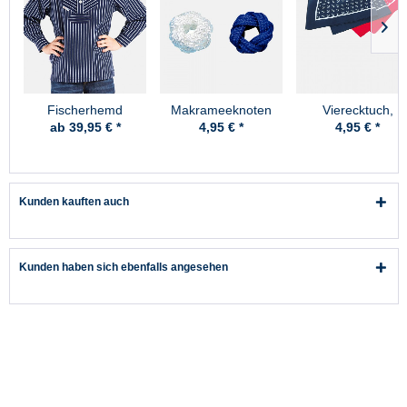
Fischerhemd
Makrameeknoten
Vierecktuch,
Original breit
54x54cm, Anker
ab 39,95 € *
4,95 € *
4,95 € *
gestreift Kinder
Kunden kauften auch
Kunden haben sich ebenfalls angesehen