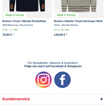
Made in Norway
Made in Norway
Bratens Troyer Villmark Dunkelblau
Bratens Isländer Troyer Norweger Weiß
Orange
Pullover Islandpullover
Woll-Mischung, Daumenloch
Strick, Islender-Muster
S
M
L
XL
XXL
S
M
L
XL
XXL
79,95 € *
149,95 € *
Für Neuigkeiten, Aktionen & Inspiration:
Folge uns auch auf Facebook & Instagram!
Kundenservice