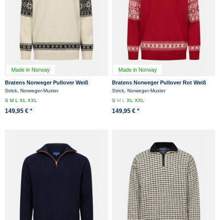
Made in Norway
Made in Norway
Bratens Norweger Pullover Weiß
Bratens Norweger Pullover Rot Weiß
Schwarz Snøstjerne Schneeflocke
Snøstjerne Schneeflocke Troyer
Strick, Norweger-Muster
Strick, Norweger-Muster
S
M
L
XL
XXL
S
M
L
XL
XXL
149,95 € *
149,95 € *