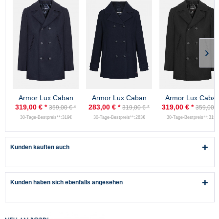
Armor Lux Caban
Armor Lux Caban
Armor Lux Caba
Herren Marine Cap
Damen Marine
Herren Schwarz C
319,00 € *
283,00 € *
319,00 € *
359,00 € *
319,00 € *
359,00 €
Sizun Cabanjacke
Penfret
Sizun Cabanjack
30-Tage-Bestpreis**:319€
30-Tage-Bestpreis**:283€
30-Tage-Bestpreis**:319€
Kunden kauften auch
Kunden haben sich ebenfalls angesehen