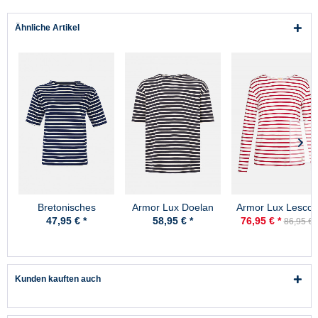
Ähnliche Artikel
Bretonisches
Armor Lux Doelan
Armor Lux Lesconi
Fischerhemd Damen
marine-natur
weiß-rot Damen
47,95 € *
58,95 € *
76,95 € *
86,95 € 
Kurzarm -
Streifenshirt
blau/ecrugestreift
Kunden kauften auch