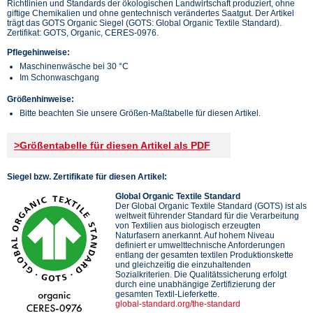
Richtlinien und Standards der ökologischen Landwirtschaft produziert, ohne
giftige Chemikalien und ohne gentechnisch verändertes Saatgut. Der Artikel
trägt das GOTS Organic Siegel (GOTS: Global Organic Textile Standard).
Zertifikat: GOTS, Organic, CERES-0976.
Pflegehinweise:
Maschinenwäsche bei 30 °C
Im Schonwaschgang
Größenhinweise:
Bitte beachten Sie unsere Größen-Maßtabelle für diesen Artikel.
>Größentabelle für diesen Artikel als PDF
Siegel bzw. Zertifikate für diesen Artikel:
Global Organic Textile Standard
Der Global Organic Textile Standard (GOTS) ist als
weltweit führender Standard für die Verarbeitung
von Textilien aus biologisch erzeugten
Naturfasern anerkannt. Auf hohem Niveau
definiert er umwelttechnische Anforderungen
entlang der gesamten textilen Produktionskette
und gleichzeitig die einzuhaltenden
Sozialkriterien. Die Qualitätssicherung erfolgt
durch eine unabhängige Zertifizierung der
gesamten Textil-Lieferkette.
global-standard.org/the-standard