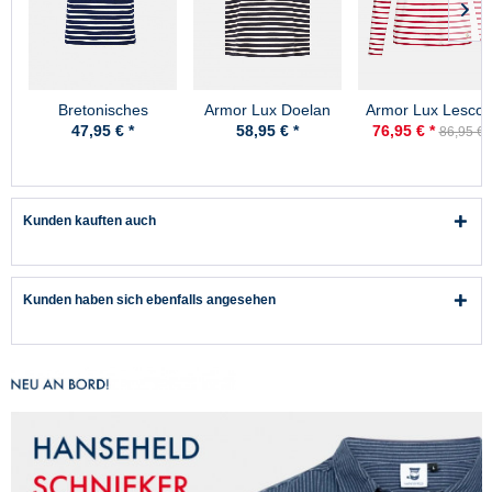
Bretonisches
Armor Lux Doelan
Armor Lux Lesconi
Fischerhemd Damen
marine-natur
weiß-rot Damen
47,95 € *
58,95 € *
76,95 € *
86,95 € 
Kurzarm -
Streifenshirt
blau/ecrugestreift
Kunden kauften auch
Kunden haben sich ebenfalls angesehen