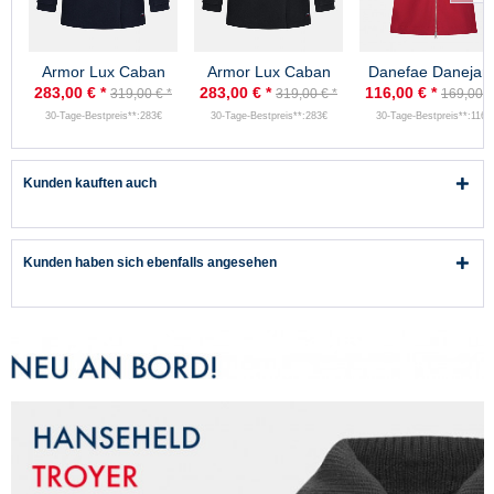
Armor Lux Caban
Armor Lux Caban
Danefae Danejan
Damen Marine
Damen Schwarz
Damen Softshell
283,00 € *
283,00 € *
116,00 € *
319,00 € *
319,00 € *
169,00 €
Penfret
Penfret
Jacke Rot
30-Tage-Bestpreis**:283€
30-Tage-Bestpreis**:283€
30-Tage-Bestpreis**:116€
Kunden kauften auch
Kunden haben sich ebenfalls angesehen