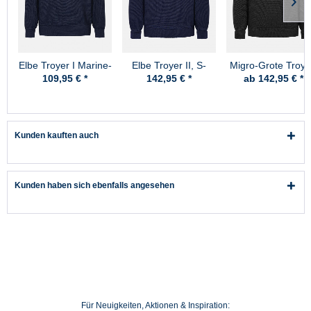
Elbe Troyer I Marine-
Elbe Troyer II, S-
Migro-Grote Troye
Blau
Skipper Marine-Blau
Schurwolle -
109,95 € *
142,95 € *
ab 142,95 € *
Schwarz
Kunden kauften auch
Kunden haben sich ebenfalls angesehen
Für Neuigkeiten, Aktionen & Inspiration: