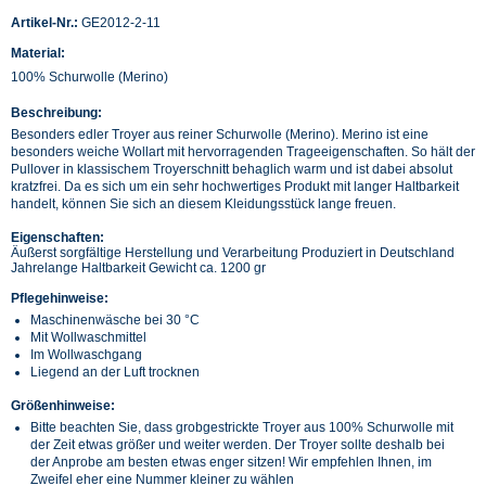
Artikel-Nr.:
GE2012-2-11
Material:
100% Schurwolle (Merino)
Beschreibung:
Besonders edler Troyer aus reiner Schurwolle (Merino). Merino ist eine
besonders weiche Wollart mit hervorragenden Trageeigenschaften. So hält der
Pullover in klassischem Troyerschnitt behaglich warm und ist dabei absolut
kratzfrei. Da es sich um ein sehr hochwertiges Produkt mit langer Haltbarkeit
handelt, können Sie sich an diesem Kleidungsstück lange freuen.
Eigenschaften:
Äußerst sorgfältige Herstellung und Verarbeitung Produziert in Deutschland
Jahrelange Haltbarkeit Gewicht ca. 1200 gr
Pflegehinweise:
Maschinenwäsche bei 30 °C
Mit Wollwaschmittel
Im Wollwaschgang
Liegend an der Luft trocknen
Größenhinweise:
Bitte beachten Sie, dass grobgestrickte Troyer aus 100% Schurwolle mit
der Zeit etwas größer und weiter werden. Der Troyer sollte deshalb bei
der Anprobe am besten etwas enger sitzen! Wir empfehlen Ihnen, im
Zweifel eher eine Nummer kleiner zu wählen