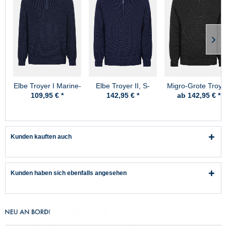
Elbe Troyer I Marine-
Elbe Troyer II, S-
Migro-Grote Troye
Blau
Skipper Marine-Blau
Schurwolle -
109,95 € *
142,95 € *
ab 142,95 € *
Schwarz
Kunden kauften auch
Kunden haben sich ebenfalls angesehen