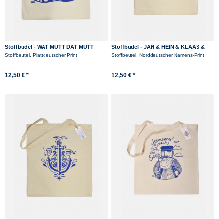
Stoffbüdel - WAT MUTT DAT MUTT
Stoffbüdel - JAN & HEIN & KLAAS &
PIT
Stoffbeutel, Plattdeutscher Print
Stoffbeutel, Norddeutscher Namens-Print
12,50 € *
12,50 € *