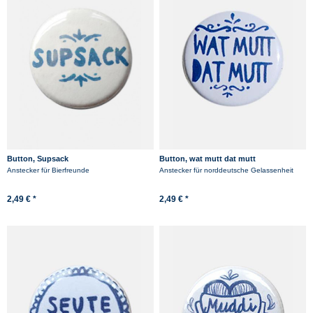
Button, Supsack
Button, wat mutt dat mutt
Anstecker für Bierfreunde
Anstecker für norddeutsche Gelassenheit
2,49 € *
2,49 € *