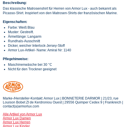
Beschreibung:
Das klassische Matrosenshirt für Herren von Armor Lux - auch bekannt als
Picasso-Shirt. Inspiriert von den Matrosen-Shirts der französischen Marine.
Eigenschaften:
Farbe: Weiß Blau
Muster: Gestreift.
Ärmellänge: Langarm
Rundhals-Ausschnitt
Dicker, weicher Interlock-Jersey-Stoff
Armor Lux-Artikel- Name: Amiral Nr: 1140
Pflegehinweise:
Maschinenwäsche bei 30 °C
Nicht für den Trockner geeignet
Marke-/Hersteller-Kontakt: Armor Lux | BONNETERIE DARMOR | 21/23, rue
Louison Bobet ZI de Kerdroniou Ouest | 29556 Quimper Cedex 9 | Frankreich |
contact(a)armorlux.com
Alle Artikel von Armor Lux
Armor Lux Damen
Armor Lux Herren
Armor Lux Kinder