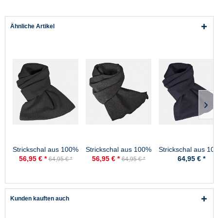
Ähnliche Artikel
Strickschal aus 100%
Strickschal aus 100%
Strickschal aus 10
Schurwolle - Merino -
Schurwolle - Merino -
Schurwolle - Merin
56,95 € *
56,95 € *
64,95 € *
64,95 € *
64,95 € *
Schwarz
Anthrazit
Marine
Kunden kauften auch