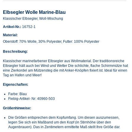
Elbsegler Wolle Marine-Blau
Klassischer Elbsegler, Woll-Mischung
Artikel-Nr.:
16752-1
Material:
Oberstoff: 70% Wolle, 30% Polyester, Futter: 100% Polyester
Beschreibung:
Klassischer marinefarbener Elbsegler aus Wollmaterial. Der traditionsreiche
Elbsegler hält auch bei Wind und Wetter Die schlichte, flache Schirmmütze hat
eine Zierkordel am Mützensteg die mit Anker-Knöpfen fixiert ist. Ideal für einen
Tag an Hafen und Meer!
Eigenschaften:
Farbe: Blau
Fiebig-Artikel- Nr: 40960-503
Größenhinweise:
Die Größen entsprechen dem Kopfumfang. Um diesen auszumessen,
legen Sie sich ein Maßband um den Kopf (in Stirnhöhe über den
Augenbrauen). Das in Zentimetern ermittelte Maß stellt Ihre Größe dar.