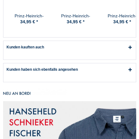
Prinz-Heinrich-
Prinz-Heinrich-
Prinz-Heinrich-
Mütze, Cord -
Mütze, Cord - Marine
Mütze, Cord - Gr
34,95 € *
34,95 € *
34,95 € *
Schwarz
Kunden kauften auch
Kunden haben sich ebenfalls angesehen