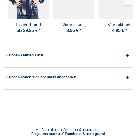
Fischerhemd
Vierecktuch,
Vierecktuch,
Original breit
70x70cm, Anker
54x54cm, Anker
ab 39,95 € *
8,95 € *
4,95 € *
gestreift Kinder
Kunden kauften auch
Kunden haben sich ebenfalls angesehen
Für Neuigkeiten, Aktionen & Inspiration:
Folge uns auch auf Facebook & Instagram!