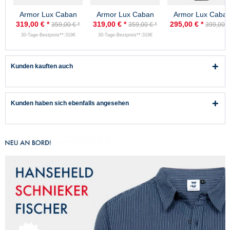
Armor Lux Caban
Armor Lux Caban
Armor Lux Caba
Herren Marine Cap
Herren Schwarz Cap
Kermor Grau Melie
319,00 € *
319,00 € *
295,00 € *
359,00 € *
359,00 € *
399,00 €
Sizun Cabanjacke
Sizun Cabanjacke
Herren
30-Tage-Bestpreis**:319€
30-Tage-Bestpreis**:319€
Kunden kauften auch
Kunden haben sich ebenfalls angesehen