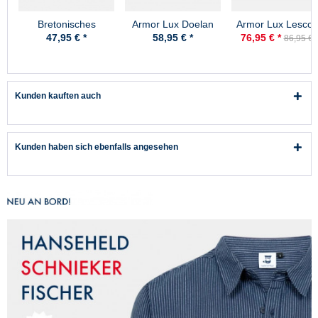
Bretonisches
Armor Lux Doelan
Armor Lux Lesconi
Fischerhemd Damen
marine-natur
weiß-rot Damen
47,95 € *
58,95 € *
76,95 € *
86,95 € 
Kurzarm -
Streifenshirt
blau/ecrugestreift
Kunden kauften auch
Kunden haben sich ebenfalls angesehen