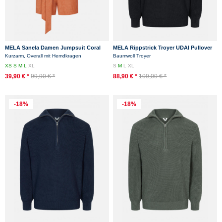
MELA Sanela Damen Jumpsuit Coral
MELA Rippstrick Troyer UDAI Pullover
Koralle Orange
Black Schwarz Baumwolle Nachhaltig
Kurzarm, Overall mit Hemdkragen
Baumwoll Troyer
XS
S
M
L
XL
S
M
L
XL
39,90 € *
99,90 € *
88,90 € *
109,00 € *
-18%
-18%