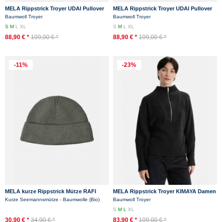
MELA Rippstrick Troyer UDAI Pullover
MELA Rippstrick Troyer UDAI Pullover
Navy Dunkelblau Baumwolle
Grün Melange Oliv Meliert Baumwolle...
Baumwoll Troyer
Baumwoll Troyer
Nachhaltig
S
M
L
XL
S
M
L
XL
88,90 € *
109,00 € *
88,90 € *
109,00 € *
-11%
-23%
MELA kurze Rippstrick Mütze RAFI
MELA Rippstrick Troyer KIMAYA Damen
Grün Melange Dockermütze Oliv
Schwarz Baumwolle GOTS Organic
Kurze Seemannsmütze - Baumwolle (Bio)
Baumwoll Troyer
S
M
L
XL
30,90 € *
34,90 € *
83,90 € *
109,00 € *