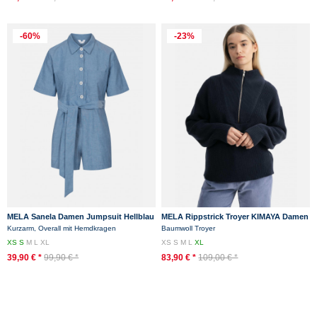
-60%
-23%
MELA Sanela Damen Jumpsuit Hellblau
MELA Rippstrick Troyer KIMAYA Damen
Chambray
Dunkelblau Baumwolle Nachhaltig
Kurzarm, Overall mit Hemdkragen
Baumwoll Troyer
XS
S
M
L
XL
XS
S
M
L
XL
39,90 € *
99,90 € *
83,90 € *
109,00 € *