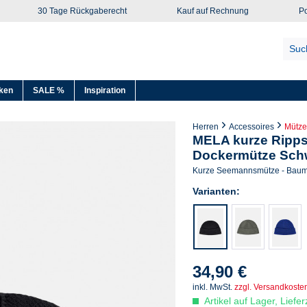
30 Tage Rückgaberecht
Kauf auf Rechnung
Po
ken
SALE %
Inspiration
Herren
Accessoires
Mütz
MELA kurze Ripps
Dockermütze Sch
Kurze Seemannsmütze - Baumw
Varianten:
34,90 €
inkl. MwSt.
zzgl. Versandkoste
Artikel auf Lager, Liefe