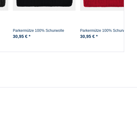
Parkermütze 100% Schurwolle
Parkermütze 100% Schurwolle
Hanseheld Strickmütze Wolle -
Hanseheld Strickmütze Wolle - Ro
30,95 € *
30,95 € *
Schwarz