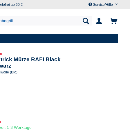
rtofrei ab 60 €
Service/Hilfe
en
trick Mütze RAFI Black
warz
olle (Bio)
n
rzeit 1-3 Werktage