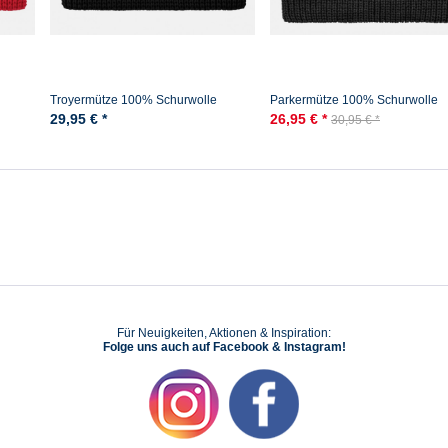
Troyermütze 100% Schurwolle
Parkermütze 100% Schurwolle
lle -
Hanseheld - Strickmütze aus Wolle -
Hanseheld Strickmütze Wolle -
29,95 € *
26,95 € *
30,95 € *
Schwarz
Anthrazit
Für Neuigkeiten, Aktionen & Inspiration:
Folge uns auch auf Facebook & Instagram!