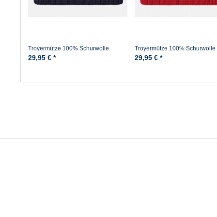
Troyermütze 100% Schurwolle
Troyermütze 100% Schurwolle
Hanseheld - Strickmütze aus Wolle -
Hanseheld - Strickmütze aus Wo
29,95 € *
29,95 € *
Marine
Rot