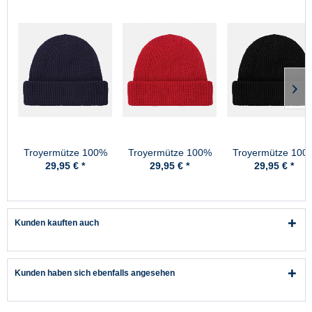
Troyermütze 100%
Troyermütze 100%
Troyermütze 100
Schurwolle
Schurwolle
Schurwolle
29,95 € *
29,95 € *
29,95 € *
Hanseheld -
Hanseheld -
Hanseheld -
Strickmütze aus
Strickmütze aus
Strickmütze aus
Wolle - Marine
Wolle - Rot
Wolle - Schwarz
Kunden kauften auch
Kunden haben sich ebenfalls angesehen