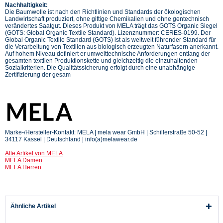
Nachhaltigkeit:
Die Baumwolle ist nach den Richtlinien und Standards der ökologischen
Landwirtschaft produziert, ohne giftige Chemikalien und ohne gentechnisch
verändertes Saatgut. Dieses Produkt von MELA trägt das GOTS Organic Siegel
(GOTS: Global Organic Textile Standard). Lizenznummer: CERES-0199. Der
Global Organic Textile Standard (GOTS) ist als weltweit führender Standard für
die Verarbeitung von Textilien aus biologisch erzeugten Naturfasern anerkannt.
Auf hohem Niveau definiert er umwelttechnische Anforderungen entlang der
gesamten textilen Produktionskette und gleichzeitig die einzuhaltenden
Sozialkriterien. Die Qualitätssicherung erfolgt durch eine unabhängige
Zertifizierung der gesam
Marke-/Hersteller-Kontakt: MELA | mela wear GmbH | Schillerstraße 50-52 |
34117 Kassel | Deutschland | info(a)melawear.de
Alle Artikel von MELA
MELA Damen
MELA Herren
Ähnliche Artikel