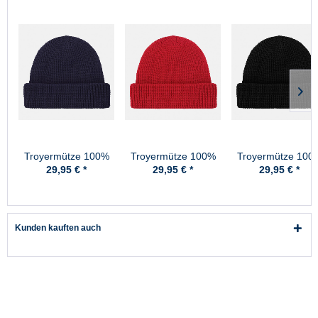
Troyermütze 100%
Troyermütze 100%
Troyermütze 100
Schurwolle
Schurwolle
Schurwolle
29,95 € *
29,95 € *
29,95 € *
Hanseheld -
Hanseheld -
Hanseheld -
Strickmütze aus
Strickmütze aus
Strickmütze aus
Wolle - Marine
Wolle - Rot
Wolle - Schwarz
Kunden kauften auch