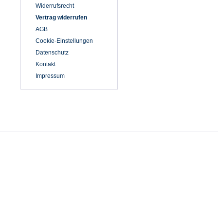
London Tradition
Widerrufsrecht
MELA
Vertrag widerrufen
Migro-Grote
AGB
modAS
Cookie-Einstellungen
Platte Anna
Datenschutz
Pro-X
Kontakt
Schott NYC
Impressum
Seasalt Cornwall
The Art of Hamburg
Tretorn