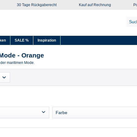
30 Tage Rückgaberecht
Kauf auf Rechnung
Po
ken
SALE %
Inspiration
 Mode - Orange
 der maritimen Mode.
Farbe
Anthrazit
Beige