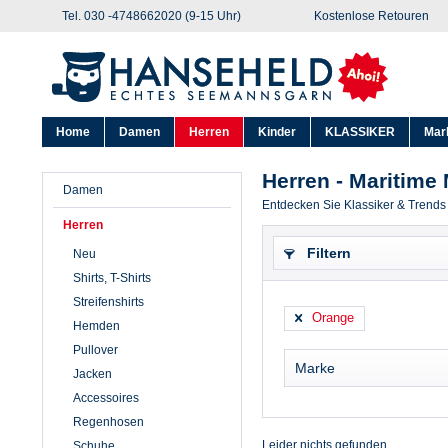
Tel. 030 -4748662020 (9-15 Uhr)
Kostenlose Retouren
Home
Damen
Herren
Kinder
KLASSIKER
Mar
Herren - Maritime
Damen
Entdecken Sie Klassiker & Trends
Herren
Filtern
Neu
Shirts, T-Shirts
Streifenshirts
Orange
Hemden
Pullover
Marke
Jacken
Accessoires
Ahoi Marie
Regenhosen
Aigle
Leider nichts gefunden ...
Schuhe