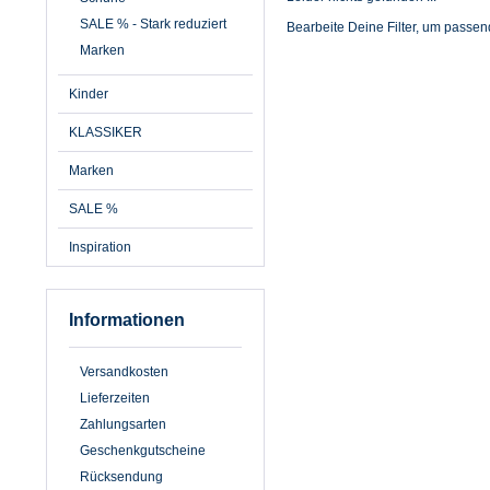
ANATOLE
SALE % - Stark reduziert
Bearbeite Deine Filter, um passe
Armor Lux
Marken
Balke
Bayside
Kinder
Bratens
Brixton
KLASSIKER
Danefae
Marken
derbe
Übernehmen
Didriksons
SALE %
Eisenhans
Inspiration
ELBE-Troyer
ERIBE
Fiebig
Informationen
Fisherman out of Irelan
Flotte
Versandkosten
Grand Step Shoes
Hanseheld
Lieferzeiten
IrelandsEye
Zahlungsarten
John Hanly
Geschenkgutscheine
Leuchtfeuer
Rücksendung