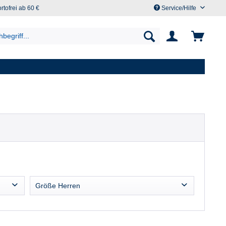
rtofrei ab 60 €
Service/Hilfe
Größe Herren
42 (XS)
44 (S)