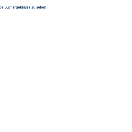
Blau
nde Suchergebnisse zu sehen.
Braun
Gelb
Grau
Grün
Oliv
Orange
Petrol
Übernehmen
Rosa
Rot
Schwarz
Türkis
Weiß
d