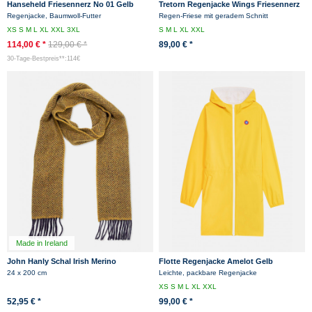
Hanseheld Friesennerz No 01 Gelb
Tretorn Regenjacke Wings Friesennerz
Regenjacke
Unisex Gelb
Regenjacke, Baumwoll-Futter
Regen-Friese mit geradem Schnitt
XS
S
M
L
XL
XXL
3XL
S
M
L
XL
XXL
114,00 € *
129,00 € *
89,00 € *
30-Tage-Bestpreis**:114€
Made in Ireland
John Hanly Schal Irish Merino
Flotte Regenjacke Amelot Gelb
Kaschmir Gelb Dunkelblau
Friesennerz
24 x 200 cm
Leichte, packbare Regenjacke
Herringbone
XS
S
M
L
XL
XXL
52,95 € *
99,00 € *