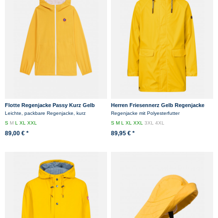
Flotte Regenjacke Passy Kurz Gelb
Herren Friesennerz Gelb Regenjacke
Citron
Leichte, packbare Regenjacke, kurz
Regenjacke mit Polyesterfutter
S
M
L
XL
XXL
S
M
L
XL
XXL
3XL
4XL
89,00 € *
89,95 € *