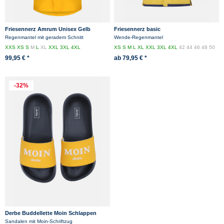
Friesennerz Amrum Unisex Gelb
Friesennerz basic
Regenmantel mit geradem Schnitt
Wende-Regenmantel
XXS
XS
S
M
L
XL
XXL
3XL
4XL
XS
S
M
L
XL
XXL
3XL
4XL
42
44
46
48
50
52
54
56
58
60
62
99,95 € *
ab 79,95 € *
-32%
Derbe Buddellette Moin Schlappen
Latschen Gelb Blau Nachhaltig
Sandalen mit Moin-Schriftzug