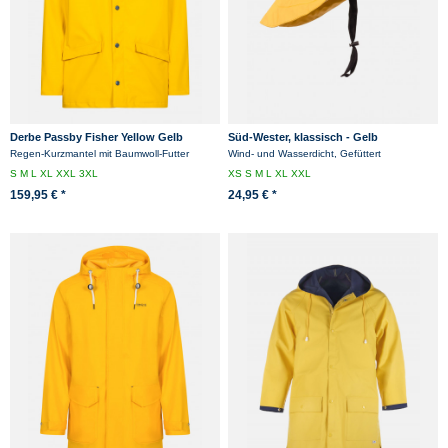
Derbe Passby Fisher Yellow Gelb
Süd-Wester, klassisch - Gelb
Herren Regenjacke Friesennerz
Regen-Kurzmantel mit Baumwoll-Futter
Wind- und Wasserdicht, Gefüttert
S
M
L
XL
XXL
3XL
XS
S
M
L
XL
XXL
159,95 € *
24,95 € *