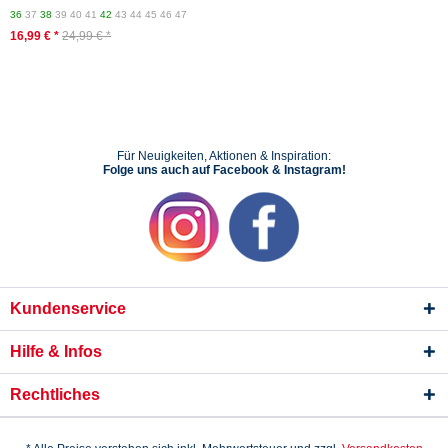
36
37
38
39
40
41
42
43
44
45
46
47
16,99 € *
24,99 € *
Für Neuigkeiten, Aktionen & Inspiration:
Folge uns auch auf Facebook & Instagram!
Kundenservice
Hilfe & Infos
Rechtliches