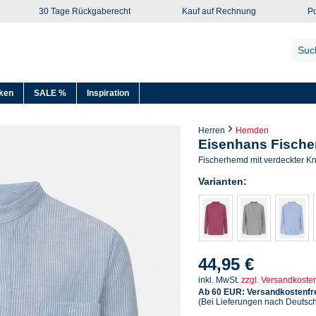
30 Tage Rückgaberecht
Kauf auf Rechnung
Po
ken
SALE %
Inspiration
Herren
Hemden
Eisenhans Fischer
Fischerhemd mit verdeckter Kn
Varianten:
44,95 €
inkl. MwSt.
zzgl. Versandkoste
Ab 60 EUR: Versandkostenfre
(Bei Lieferungen nach Deutsc