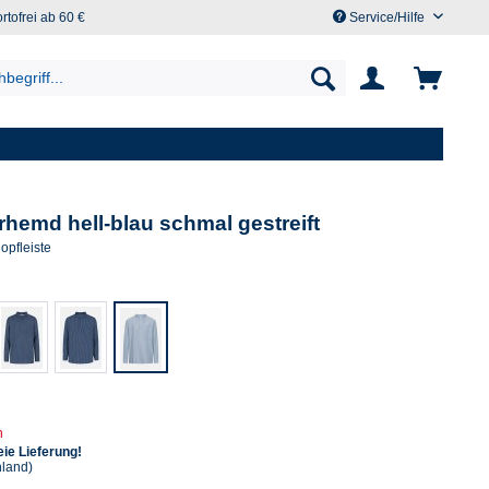
rtofrei ab 60 €
Service/Hilfe
hemd hell-blau schmal gestreift
opfleiste
n
ie Lieferung!
hland)