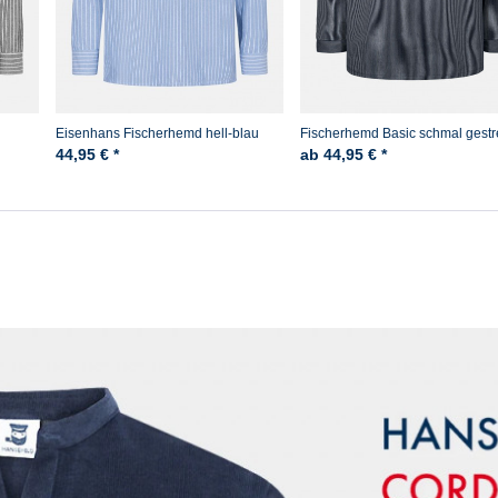
Eisenhans Fischerhemd hell-blau
Fischerhemd Basic schmal gestre
breit gestreift
44,95 € *
ab 44,95 € *