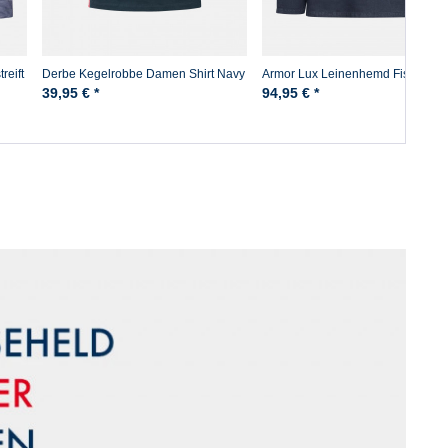
reift
Derbe Kegelrobbe Damen Shirt Navy
Armor Lux Leinenhemd Fischerh
Dunkelblau
Vareuse Leinen Dunkelblau
39,95 € *
94,95 € *