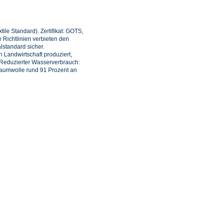
ile Standard). Zertifikat: GOTS,
Richtlinien verbieten den
lstandard sicher.
 Landwirtschaft produziert,
 Reduzierter Wasserverbrauch:
Baumwolle rund 91 Prozent an