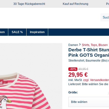
30 Tage Rückgaberecht
Kauf auf Rechnung
Po
ken
SALE %
Inspiration
Damen
Shirts, Tops, Blusen
Derbe T-Shirt St
Pink GOTS Organ
Streifenshirt, Baumwolle (Bio)
-40%
49,95 €
29,95 €
inkl. MwSt.
zzgl. Versandkoste
Lieferzeit: Bitte wählen Sie die
Größe: