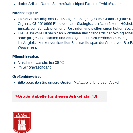
derbe-Artikel- Name: Sturmmöwin striped Farbe: off white/azalea
Nachhaltigkeit:
Dieser Artikel trägt das GOTS Organic Siegel (GOTS: Global Organic Text
Organic, CU1010966 Er besteht aus ökologischen Naturfasern. Höchste 
Einsatz von Schadstoffen und Pestiziden und stellen einen hohen Sozia
Die Baumwolle ist nach den Richtlinien und Standards der ökologischen
ohne giftige Chemikalien und ohne gentechnisch verändertes Saatgut.
Im Vergleich zur konventionellen Baumwolle spart der Anbau von Bio-
Wasser ein.
Pflegehinweise:
Maschinenwäsche bei 30 °C
im Schonwaschgang
Größenhinweise:
Bitte beachten Sie unsere Größen-Maßtabelle für diesen Artikel.
>Größentabelle für diesen Artikel als PDF