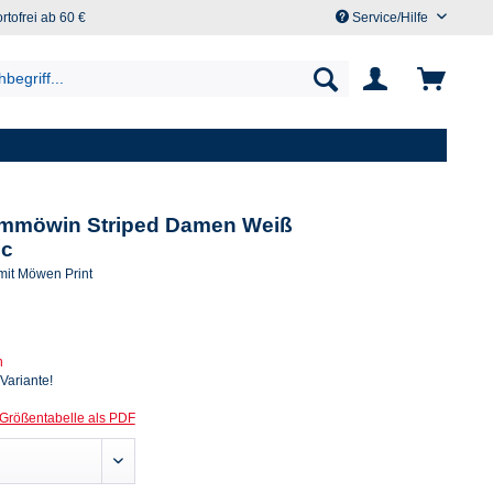
rtofrei ab 60 €
Service/Hilfe
urmmöwin Striped Damen Weiß
ic
 mit Möwen Print
n
 Variante!
Größentabelle als PDF