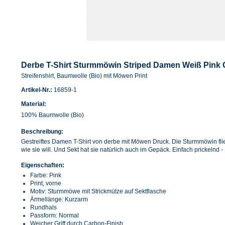
Derbe T-Shirt Sturmmöwin Striped Damen Weiß Pink
Streifenshirt, Baumwolle (Bio) mit Möwen Print
Artikel-Nr.:
16859-1
Material:
100% Baumwolle (Bio)
Beschreibung:
Gestreiftes Damen T-Shirt von derbe mit Möwen Druck. Die Sturmmöwin fliegt
wie sie will. Und Sekt hat sie natürlich auch im Gepäck. Einfach prickelnd - 
Eigenschaften:
Farbe: Pink
Print, vorne
Motiv: Sturmmöwe mit Strickmütze auf Sektflasche
Ärmellänge: Kurzarm
Rundhals
Passform: Normal
Weicher Griff durch Carbon-Finish