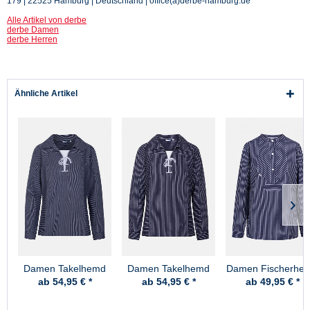
179 | 22525 Hamburg | Deutschland | office(a)derbe-hamburg.de
Alle Artikel von derbe
derbe Damen
derbe Herren
Ähnliche Artikel
Damen Takelhemd
Damen Takelhemd
Damen Fischerhe
mit Kordel schmal
mit Kordel breit
breit gestreift
ab 54,95 € *
ab 54,95 € *
ab 49,95 € *
gestreift
gestreift
Fischerhemd
Fischerhemd