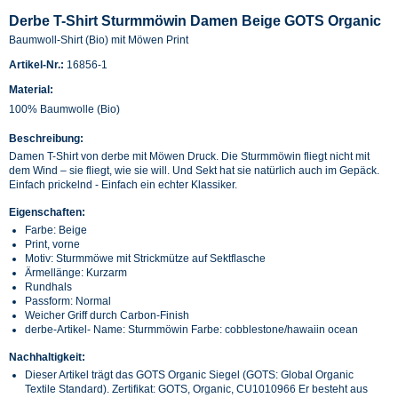
Derbe T-Shirt Sturmmöwin Damen Beige GOTS Organic
Baumwoll-Shirt (Bio) mit Möwen Print
Artikel-Nr.:
16856-1
Material:
100% Baumwolle (Bio)
Beschreibung:
Damen T-Shirt von derbe mit Möwen Druck. Die Sturmmöwin fliegt nicht mit
dem Wind – sie fliegt, wie sie will. Und Sekt hat sie natürlich auch im Gepäck.
Einfach prickelnd - Einfach ein echter Klassiker.
Eigenschaften:
Farbe: Beige
Print, vorne
Motiv: Sturmmöwe mit Strickmütze auf Sektflasche
Ärmellänge: Kurzarm
Rundhals
Passform: Normal
Weicher Griff durch Carbon-Finish
derbe-Artikel- Name: Sturmmöwin Farbe: cobblestone/hawaiin ocean
Nachhaltigkeit:
Dieser Artikel trägt das GOTS Organic Siegel (GOTS: Global Organic
Textile Standard). Zertifikat: GOTS, Organic, CU1010966 Er besteht aus