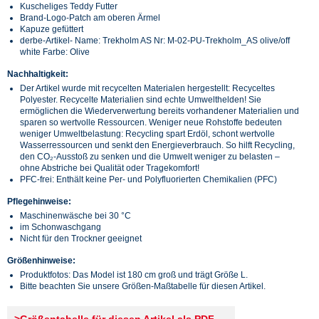
Kuscheliges Teddy Futter
Brand-Logo-Patch am oberen Ärmel
Kapuze gefüttert
derbe-Artikel- Name: Trekholm AS Nr: M-02-PU-Trekholm_AS olive/off
white Farbe: Olive
Nachhaltigkeit:
Der Artikel wurde mit recycelten Materialen hergestellt: Recyceltes
Polyester. Recycelte Materialien sind echte Umwelthelden! Sie
ermöglichen die Wiederverwertung bereits vorhandener Materialien und
sparen so wertvolle Ressourcen. Weniger neue Rohstoffe bedeuten
weniger Umweltbelastung: Recycling spart Erdöl, schont wertvolle
Wasserressourcen und senkt den Energieverbrauch. So hilft Recycling,
den CO₂-Ausstoß zu senken und die Umwelt weniger zu belasten –
ohne Abstriche bei Qualität oder Tragekomfort!
PFC-frei: Enthält keine Per- und Polyfluorierten Chemikalien (PFC)
Pflegehinweise:
Maschinenwäsche bei 30 °C
im Schonwaschgang
Nicht für den Trockner geeignet
Größenhinweise:
Produktfotos: Das Model ist 180 cm groß und trägt Größe L.
Bitte beachten Sie unsere Größen-Maßtabelle für diesen Artikel.
>Größentabelle für diesen Artikel als PDF