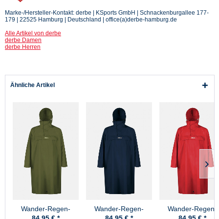
Marke-/Hersteller-Kontakt: derbe | KSports GmbH | Schnackenburgallee 177-
179 | 22525 Hamburg | Deutschland | office(a)derbe-hamburg.de
Alle Artikel von derbe
derbe Damen
derbe Herren
Ähnliche Artikel
Wander-Regen-
Wander-Regen-
Wander-Regen-
Poncho High Peak
Poncho High Peak
Poncho High Pea
84,95 € *
84,95 € *
84,95 € *