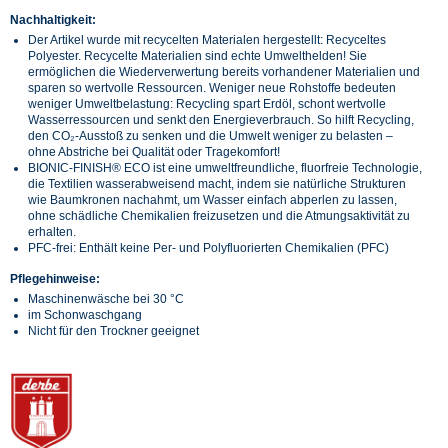
Nachhaltigkeit:
Der Artikel wurde mit recycelten Materialen hergestellt: Recyceltes
Polyester. Recycelte Materialien sind echte Umwelthelden! Sie
ermöglichen die Wiederverwertung bereits vorhandener Materialien und
sparen so wertvolle Ressourcen. Weniger neue Rohstoffe bedeuten
weniger Umweltbelastung: Recycling spart Erdöl, schont wertvolle
Wasserressourcen und senkt den Energieverbrauch. So hilft Recycling,
den CO₂-Ausstoß zu senken und die Umwelt weniger zu belasten –
ohne Abstriche bei Qualität oder Tragekomfort!
BIONIC-FINISH® ECO ist eine umweltfreundliche, fluorfreie Technologie,
die Textilien wasserabweisend macht, indem sie natürliche Strukturen
wie Baumkronen nachahmt, um Wasser einfach abperlen zu lassen,
ohne schädliche Chemikalien freizusetzen und die Atmungsaktivität zu
erhalten.
PFC-frei: Enthält keine Per- und Polyfluorierten Chemikalien (PFC)
Pflegehinweise:
Maschinenwäsche bei 30 °C
im Schonwaschgang
Nicht für den Trockner geeignet