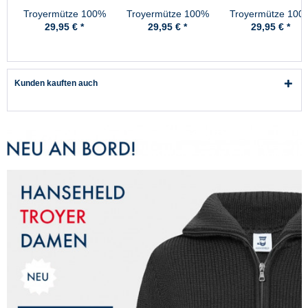
Troyermütze 100%
Troyermütze 100%
Troyermütze 100
Schurwolle
Schurwolle
Schurwolle
29,95 € *
29,95 € *
29,95 € *
Hanseheld -
Hanseheld -
Hanseheld -
Strickmütze aus
Strickmütze aus
Strickmütze aus
Wolle - Marine
Wolle - Rot
Wolle - Schwarz
Kunden kauften auch