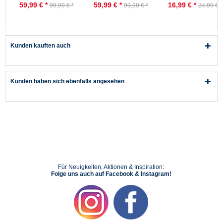
Pelz Schwarz Herren
Pelz Marine Herren
Moin Schlappen
59,99 € *
59,99 € *
16,99 € *
99,99 € *
99,99 € *
24,99 € 
Gummistiefel
Gummistiefel
Latschen Rosa
Gefüttert Nachhaltig
Dunkelblau
Nachhaltig
Nachhaltig
Kunden kauften auch
Kunden haben sich ebenfalls angesehen
Für Neuigkeiten, Aktionen & Inspiration:
Folge uns auch auf Facebook & Instagram!