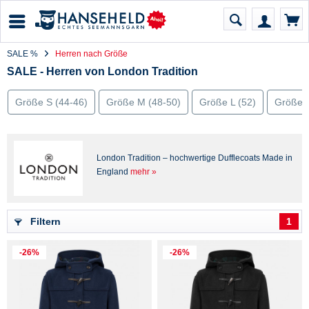
SALE %
Herren nach Größe
SALE - Herren von London Tradition
Größe S (44-46)
Größe M (48-50)
Größe L (52)
Größe X
London Tradition – hochwertige Dufflecoats Made in
England
mehr »
Filtern
1
-26%
-26%