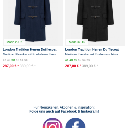
Made in UK
Made in UK
London Tradition Herren Dufflecoat
London Tradition Herren Dufflecoat
Martin Navy Blau Wollmantel
Martin Schwarz Wollmantel
Maritimer Klassiker mit Knebelverschluss
Maritimer Klassiker mit Knebelverschluss
46
48
50
52
54
56
46
48
50
52
54
56
287,00 € *
389,00 € *
287,00 € *
389,00 € *
Für Neuigkeiten, Aktionen & Inspiration:
Folge uns auch auf Facebook & Instagram!