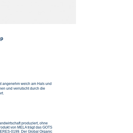
op
iegt angenehm weich am Hals und
ehen und verrutscht durch die
rt.
ndwirtschaft produziert, ohne
Produkt von MELA trägt das GOTS
 CERES-0199. Der Global Organic