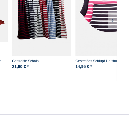
 -
Gestreifte Schals
Gestreiftes Schlupf-Halstuch
Baumwolle
21,90 € *
14,95 € *