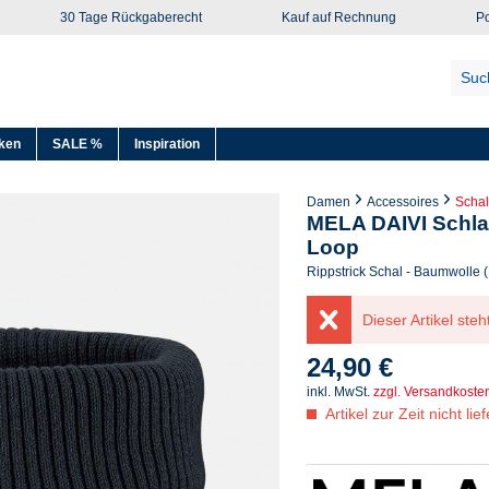
30 Tage Rückgaberecht
Kauf auf Rechnung
Po
ken
SALE %
Inspiration
Damen
Accessoires
Schal
MELA DAIVI Schla
Loop
Rippstrick Schal - Baumwolle (
Dieser Artikel steh
24,90 €
inkl. MwSt.
zzgl. Versandkoste
Artikel zur Zeit nicht lie