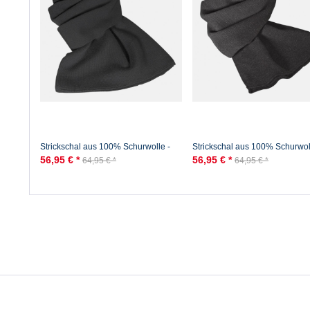
Strickschal aus 100% Schurwolle -
Strickschal aus 100% Schurwol
Merino - Schwarz
Merino - Anthrazit
56,95 € *
56,95 € *
64,95 € *
64,95 € *