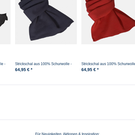
le -
Strickschal aus 100% Schurwolle -
Strickschal aus 100% Schurwolle
Merino - Marine
Merino - Rot
64,95 € *
64,95 € *
Für Neuigkeiten, Aktionen & Inspiration: