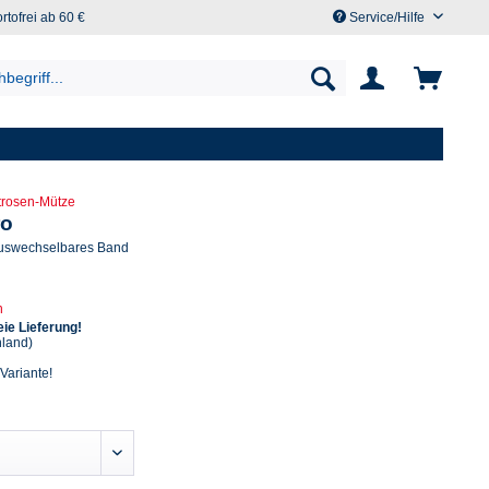
rtofrei ab 60 €
Service/Hilfe
trosen-Mütze
ro
uswechselbares Band
n
ie Lieferung!
hland)
 Variante!