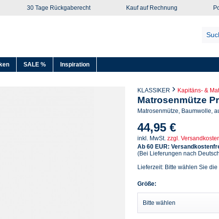
30 Tage Rückgaberecht
Kauf auf Rechnung
Po
ken
SALE %
Inspiration
KLASSIKER
Kapitäns- & Ma
Matrosenmütze P
Matrosenmütze, Baumwolle, a
44,95 €
inkl. MwSt.
zzgl. Versandkoste
Ab 60 EUR: Versandkostenfre
(Bei Lieferungen nach Deutsc
Lieferzeit: Bitte wählen Sie die
Größe: