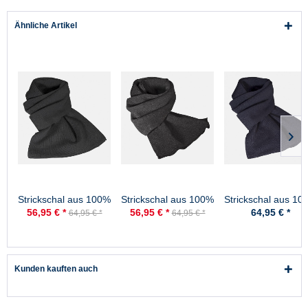
Ähnliche Artikel
Strickschal aus 100%
Strickschal aus 100%
Strickschal aus 10
Schurwolle - Merino -
Schurwolle - Merino -
Schurwolle - Merin
56,95 € *
56,95 € *
64,95 € *
64,95 € *
64,95 € *
Schwarz
Anthrazit
Marine
Kunden kauften auch