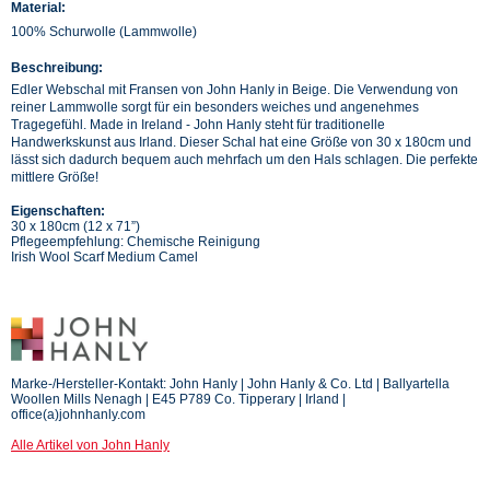
Material:
100% Schurwolle (Lammwolle)
Beschreibung:
Edler Webschal mit Fransen von John Hanly in Beige. Die Verwendung von
reiner Lammwolle sorgt für ein besonders weiches und angenehmes
Tragegefühl. Made in Ireland - John Hanly steht für traditionelle
Handwerkskunst aus Irland. Dieser Schal hat eine Größe von 30 x 180cm und
lässt sich dadurch bequem auch mehrfach um den Hals schlagen. Die perfekte
mittlere Größe!
Eigenschaften:
30 x 180cm (12 x 71”)
Pflegeempfehlung: Chemische Reinigung
Irish Wool Scarf Medium Camel
Marke-/Hersteller-Kontakt: John Hanly | John Hanly & Co. Ltd | Ballyartella
Woollen Mills Nenagh | E45 P789 Co. Tipperary | Irland |
office(a)johnhanly.com
Alle Artikel von John Hanly